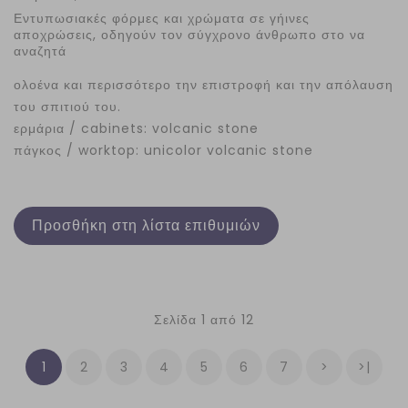
Εντυπωσιακές φόρμες και χρώματα σε γήινες
αποχρώσεις, οδηγούν τον σύγχρονο άνθρωπο στο να
αναζητά
ολοένα και περισσότερο την επιστροφή και την απόλαυση
του σπιτιού του.
ερμάρια / cabinets: volcanic stone
πάγκος / worktop: unicolor volcanic stone
Προσθήκη στη λίστα επιθυμιών
Σελίδα 1 από 12
1
2
3
4
5
6
7
>
>|