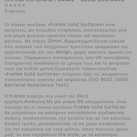
0 κριτικές
Οι πάγκοι κουζίνας «Franke Solid Surfaces» είναι
ομογενείς, μη πορώδεις επιφάνειες, αποτελούμενες από
ένα μίγμα φυσικών ορυκτών υλικών και ακρυλικών
ρητίνων. Με πάχος 12mm, θερμοσχηματίζονται εύκολα
στις ανάγκες των σύγχρονων προτύπων εφαρμογών της
αρχιτεκτονικής και του design, χωρίς ορατούς αρμούς και
ενώσεις. Παραμένουν ανεπηρέαστες από UV ακτινοβολία,
διατηρώντας αναλλοίωτο το χρώμα τους και το φινίρισμά
τους για πολλά χρόνια.Εγγύηση:Οι πάγκοι κουζίνας
«Franke Solid Surfaces» πληρούν όλες τις απαραίτητες
πιστοποιήσεις υγιεινής και ασφάλειας (ISO 9002, 14001,
Bacterial Resistance Test).
Η Franke παρέχει στο υλικό της 10ετή
εγγύηση.Αισθητική:Με μία γκάμα 66 αποχρώσεων, είναι
σίγουρο ότι οι πάγκοι κουζίνας Franke Solid Surfaces
θα μπορέσουν να καλύψουν οποιαδήποτε σχεδιαστική
ανάγκη, αναδεικνύοντας την κουζίνα σας με τον καλύτερο
δυνατό τρόπο, μετατρέποντάς τη σε χώρο συνάντησης
για την οικογένεια και τους φίλους, όπου περνούν χρόνο
μαζί, σε ένα περιβάλλον life style, με τα κατάλληλα