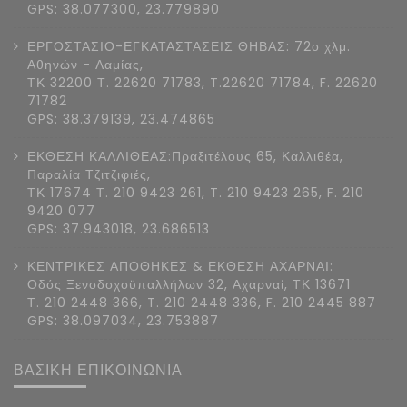
GPS: 38.077300, 23.779890
ΕΡΓΟΣΤΑΣΙΟ-ΕΓΚΑΤΑΣΤΑΣΕΙΣ ΘΗΒΑΣ: 72ο χλμ.
Αθηνών - Λαμίας,
ΤΚ 32200 Τ. 22620 71783, T.22620 71784, F. 22620
71782
GPS: 38.379139, 23.474865
ΕΚΘΕΣΗ ΚΑΛΛΙΘΕΑΣ:Πραξιτέλους 65, Καλλιθέα,
Παραλία Τζιτζιφιές,
ΤΚ 17674 Τ. 210 9423 261, T. 210 9423 265, F. 210
9420 077
GPS: 37.943018, 23.686513
ΚΕΝΤΡΙΚΕΣ ΑΠΟΘΗΚΕΣ & ΕΚΘΕΣΗ ΑΧΑΡΝΑΙ:
Οδός Ξενοδοχοϋπαλλήλων 32, Αχαρναί, ΤΚ 13671
Τ. 210 2448 366, T. 210 2448 336, F. 210 2445 887
GPS: 38.097034, 23.753887
ΒΑΣΙΚΗ ΕΠΙΚΟΙΝΩΝΙΑ