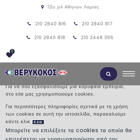
12ο χιλ Αθηνών Λαμίας
210 2840 816
210 2840 817
210 2840 818
210 2448 366
0
Αποδοχή Cookies
Για να σου εξασφαλίσουμε μια κορυφαία εμπειρία,
στο site μας χρησιμοποιούμε cookies.
ΠΡΟΪΟΝΤΑ
Για περισσότερες πληροφορίες σχετικά με τη χρήση
των cookies σε αυτή την ιστοσελίδα, παρακαλούμε
/
Προϊόντα
/
ΚΟΥΖΙΝΑ
κάντε κλικ
ΕΔΩ
Μπορείτε να επιλέξετε τα cookies τα οποία θα
Κατηγορίες
επιτρέπεται να χρησιμοποιούνται από τον