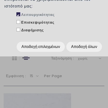
Κατηγορίες
ιστότοπό μας:
ΧΡΩΜΑ
Λειτουργικότητας
Επισκεψιμότητας
ΕΙΔΗ
Διαφήμισης
ΧΩΡΟΣ
Αποδοχή επιλεγμένων
Αποδοχή όλων
Ταξινόμηση :
χωρίς
Εμφάνιση :
Per Page
15