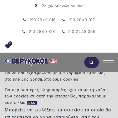
12ο χιλ Αθηνών Λαμίας
210 2840 816
210 2840 817
210 2840 818
210 2448 366
0
Αποδοχή Cookies
Για να σου εξασφαλίσουμε μια κορυφαία εμπειρία,
στο site μας χρησιμοποιούμε cookies.
ΠΡΟΪΟΝΤΑ
Για περισσότερες πληροφορίες σχετικά με τη χρήση
των cookies σε αυτή την ιστοσελίδα, παρακαλούμε
/
Προϊόντα
/
ΜΑΡΜΑΡΑ
ΜΑΡΜΑΡΑ
κάντε κλικ
ΛΕΥΚΑ
ΕΔΩ
Μπορείτε να επιλέξετε τα cookies τα οποία θα
επιτρέπεται να χρησιμοποιούνται από τον