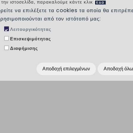
 την ιστοσελίδα, παρακαλούμε κάντε κλικ
Διαστάσεις
: Εσωτερικές 60
ΕΔΩ
ρείτε να επιλέξετε τα cookies τα οποία θα επιτρέπ
Εξωτερικές 80 Χ 80
Απέναντι οπές :
30 Χ 30 εκ
χρησιμοποιούνται από τον ιστότοπό μας:
Κατηγορία σκυροδέματος:
Λειτουργικότητας
Βάρος:
540 κιλά
Οπλισμός:
Δυνατότητα οπλι
Επισκεψιμότητας
(κόστος αναλόγως 
Διαφήμισης
Αποδοχή επιλεγμένων
Αποδοχή όλ
Προσθήκη στη λίστα ε