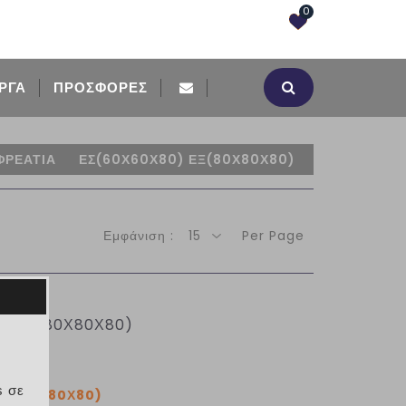
0
ΡΓΑ
ΠΡΟΣΦΟΡΈΣ
ΦΡΕΑΤΙΑ
ΕΣ(60Χ60Χ80) ΕΞ(80Χ80Χ80)
Εμφάνιση :
15
Per Page
) ΕΞ(80Χ80Χ80)
s σε
ΕΞ(80Χ80Χ80)