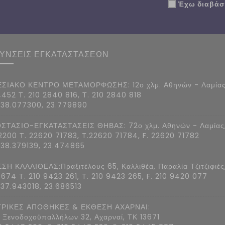
Έχω διαβάσε
ΘΥΝΣΕΙΣ ΕΓΚΑΤΑΣΤΑΣΕΩΝ
ΣΙΑΚΟ ΚΕΝΤΡΟ ΜΕΤΑΜΟΡΦΩΣΗΣ: 12ο χλμ. Αθηνών - Λαμίας
4452 Τ. 210 2840 816, Τ. 210 2840 818
 38.077300, 23.779890
ΣΤΑΣΙΟ-ΕΓΚΑΤΑΣΤΑΣΕΙΣ ΘΗΒΑΣ: 72ο χλμ. Αθηνών - Λαμίας
2200 Τ. 22620 71783, T.22620 71784, F. 22620 71782
 38.379139, 23.474865
ΣΗ ΚΑΛΛΙΘΕΑΣ:Πραξιτέλους 65, Καλλιθέα, Παραλία Τζιτζιφιές
7674 Τ. 210 9423 261, T. 210 9423 265, F. 210 9420 077
 37.943018, 23.686513
ΡΙΚΕΣ ΑΠΟΘΗΚΕΣ & ΕΚΘΕΣΗ ΑΧΑΡΝΑΙ:
 Ξενοδοχοϋπαλλήλων 32, Αχαρναί, ΤΚ 13671