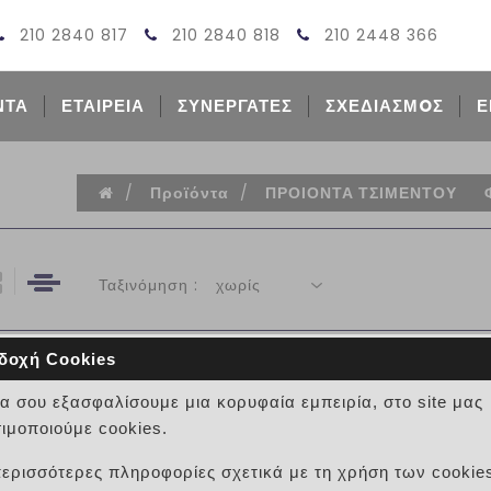
210 2840 817
210 2840 818
210 2448 366
ΝΤΑ
ΕΤΑΙΡΕΙΑ
ΣΥΝΕΡΓΑΤΕΣ
ΣΧΕΔΙΑΣΜOΣ
Ε
/
Προϊόντα
/
ΠΡΟΙΟΝΤΑ ΤΣΙΜΕΝΤΟΥ
Ταξινόμηση :
χωρίς
δοχή Cookies
ΦΡΕΑΤΙΟ ΕΣ(60Χ60Χ80
να σου εξασφαλίσουμε μια κορυφαία εμπειρία, στο site μας
ιμοποιούμε cookies.
0 κριτικές
περισσότερες πληροφορίες σχετικά με τη χρήση των cookie
ΦΡΕΑΤΙΟ ΕΣ(60Χ60Χ80) 