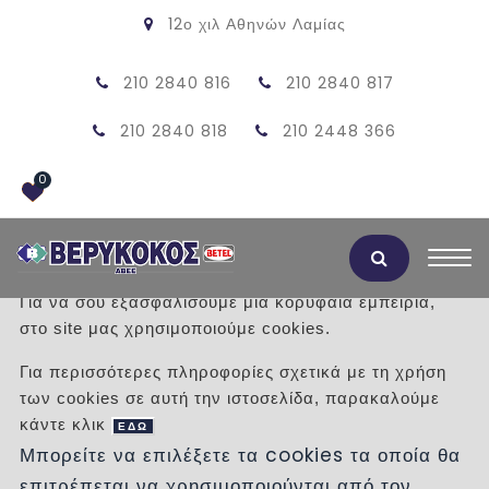
12ο χιλ Αθηνών Λαμίας
210 2840 816
210 2840 817
210 2840 818
210 2448 366
0
Αποδοχή Cookies
Για να σου εξασφαλίσουμε μια κορυφαία εμπειρία,
στο site μας χρησιμοποιούμε cookies.
ΠΡΟΪΟΝΤΑ
Για περισσότερες πληροφορίες σχετικά με τη χρήση
των cookies σε αυτή την ιστοσελίδα, παρακαλούμε
/
Προϊόντα
/
ΞΥΛΙΝΑ ΔΑΠΕΔΑ
κάντε κλικ
ΕΔΩ
Μπορείτε να επιλέξετε τα cookies τα οποία θα
Κατηγορίες
επιτρέπεται να χρησιμοποιούνται από τον