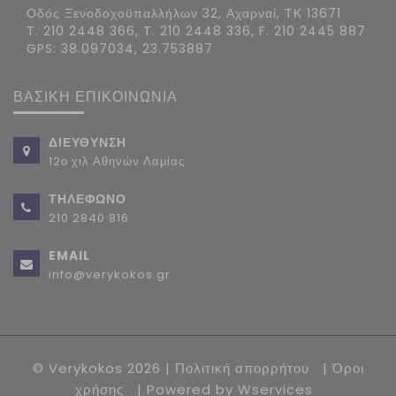
Οδός Ξενοδοχοϋπαλλήλων 32, Αχαρναί, ΤΚ 13671
Τ. 210 2448 366, T. 210 2448 336, F. 210 2445 887
GPS: 38.097034, 23.753887
ΒΑΣΙΚΗ ΕΠΙΚΟΙΝΩΝΙΑ
ΔΙΕΥΘΥΝΣΗ
12ο χιλ Αθηνών Λαμίας
ΤΗΛΕΦΩΝΟ
210 2840 816
EMAIL
info@verykokos.gr
© Verykokos 2026 |
Πολιτική απορρήτου
|
Όροι
χρήσης
| Powered by
Wservices