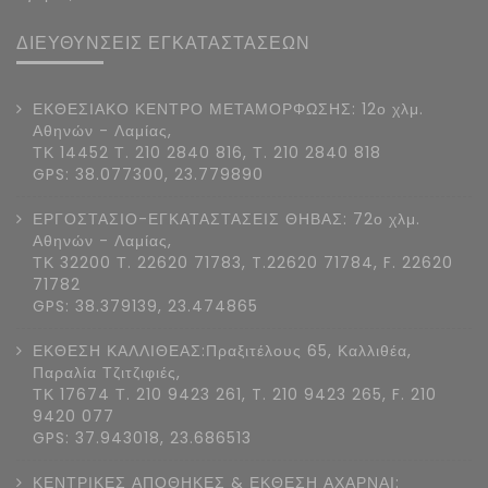
ΔΙΕΥΘΥΝΣΕΙΣ ΕΓΚΑΤΑΣΤΑΣΕΩΝ
ΕΚΘΕΣΙΑΚΟ ΚΕΝΤΡΟ ΜΕΤΑΜΟΡΦΩΣΗΣ: 12ο χλμ.
Αθηνών - Λαμίας,
ΤΚ 14452 Τ. 210 2840 816, Τ. 210 2840 818
GPS: 38.077300, 23.779890
ΕΡΓΟΣΤΑΣΙΟ-ΕΓΚΑΤΑΣΤΑΣΕΙΣ ΘΗΒΑΣ: 72ο χλμ.
Αθηνών - Λαμίας,
ΤΚ 32200 Τ. 22620 71783, T.22620 71784, F. 22620
71782
GPS: 38.379139, 23.474865
ΕΚΘΕΣΗ ΚΑΛΛΙΘΕΑΣ:Πραξιτέλους 65, Καλλιθέα,
Παραλία Τζιτζιφιές,
ΤΚ 17674 Τ. 210 9423 261, T. 210 9423 265, F. 210
9420 077
GPS: 37.943018, 23.686513
ΚΕΝΤΡΙΚΕΣ ΑΠΟΘΗΚΕΣ & ΕΚΘΕΣΗ ΑΧΑΡΝΑΙ: