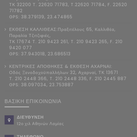
ΤΚ 32200 Τ. 22620 71783, T.22620 71784, F. 22620
71782
GPS: 38.379139, 23.474865
ΕΚΘΕΣΗ ΚΑΛΛΙΘΕΑΣ:Πραξιτέλους 65, Καλλιθέα,
Παραλία Τζιτζιφιές,
ΤΚ 17674 Τ. 210 9423 261, T. 210 9423 265, F. 210
9420 077
GPS: 37.943018, 23.686513
ΚΕΝΤΡΙΚΕΣ ΑΠΟΘΗΚΕΣ & ΕΚΘΕΣΗ ΑΧΑΡΝΑΙ:
Οδός Ξενοδοχοϋπαλλήλων 32, Αχαρναί, ΤΚ 13671
Τ. 210 2448 366, T. 210 2448 336, F. 210 2445 887
GPS: 38.097034, 23.753887
ΒΑΣΙΚΗ ΕΠΙΚΟΙΝΩΝΙΑ
ΔΙΕΥΘΥΝΣΗ
12ο χιλ Αθηνών Λαμίας
ΤΗΛΕΦΩΝΟ