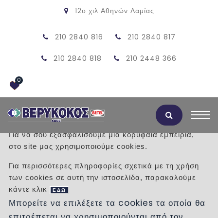
12ο χιλ Αθηνών Λαμίας
210 2840 816
210 2840 817
210 2840 818
210 2448 366
0
Αποδοχή Cookies
Για να σου εξασφαλίσουμε μια κορυφαία εμπειρία,
στο site μας χρησιμοποιούμε cookies.
COUNTRY LINEAR - FRANKE
Για περισσότερες πληροφορίες σχετικά με τη χρήση
των cookies σε αυτή την ιστοσελίδα, παρακαλούμε
/
Προϊόντα
/
ΚΟΥΖΙΝΑ
κάντε κλικ
ΗΛΕΚΤΡΙΚΕΣ ΣΥΣΚΕΥΕΣ
ΑΠΟΡΡΟΦΗΤΗΡΕΣ
ΕΔΩ
Μπορείτε να επιλέξετε τα cookies τα οποία θα
επιτρέπεται να χρησιμοποιούνται από τον