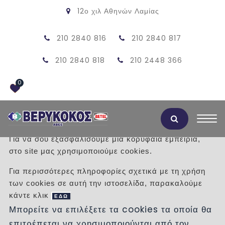
12ο χιλ Αθηνών Λαμίας
210 2840 816
210 2840 817
210 2840 818
210 2448 366
0
Αποδοχή Cookies
Για να σου εξασφαλίσουμε μια κορυφαία εμπειρία,
στο site μας χρησιμοποιούμε cookies.
ΠΟΡΣΕΛΑΝΗΣ BOCCHI
Για περισσότερες πληροφορίες σχετικά με τη χρήση
των cookies σε αυτή την ιστοσελίδα, παρακαλούμε
/
Προϊόντα
/
ΚΟΥΖΙΝΑ
κάντε κλικ
ΝΕΡΟΧΥΤΕΣ - ΜΠΑΤΑΡΙΕΣ
ΝΕΡΟΧΥΤΕΣ
ΕΔΩ
Μπορείτε να επιλέξετε τα cookies τα οποία θα
επιτρέπεται να χρησιμοποιούνται από τον