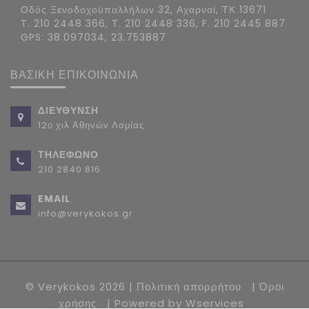
Οδός Ξενοδοχοϋπαλλήλων 32, Αχαρναί, ΤΚ 13671
Τ. 210 2448 366, T. 210 2448 336, F. 210 2445 887
GPS: 38.097034, 23.753887
ΒΑΣΙΚΗ ΕΠΙΚΟΙΝΩΝΙΑ
ΔΙΕΥΘΥΝΣΗ
12ο χιλ Αθηνών Λαμίας
ΤΗΛΕΦΩΝΟ
210 2840 816
EMAIL
info@verykokos.gr
© Verykokos 2026 |
Πολιτική απορρήτου
|
Όροι
χρήσης
| Powered by
Wservices