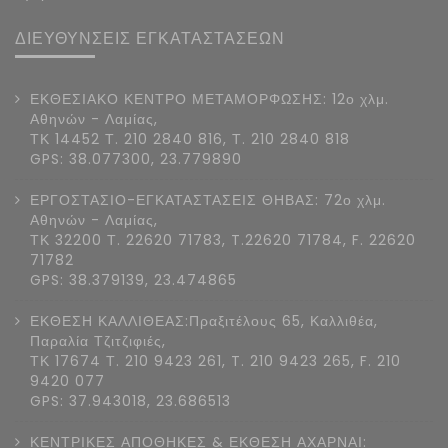
ΔΙΕΥΘΥΝΣΕΙΣ ΕΓΚΑΤΑΣΤΑΣΕΩΝ
ΕΚΘΕΣΙΑΚΟ ΚΕΝΤΡΟ ΜΕΤΑΜΟΡΦΩΣΗΣ: 12ο χλμ.
Αθηνών - Λαμίας,
ΤΚ 14452 Τ. 210 2840 816, Τ. 210 2840 818
GPS: 38.077300, 23.779890
ΕΡΓΟΣΤΑΣΙΟ-ΕΓΚΑΤΑΣΤΑΣΕΙΣ ΘΗΒΑΣ: 72ο χλμ.
Αθηνών - Λαμίας,
ΤΚ 32200 Τ. 22620 71783, T.22620 71784, F. 22620
71782
GPS: 38.379139, 23.474865
ΕΚΘΕΣΗ ΚΑΛΛΙΘΕΑΣ:Πραξιτέλους 65, Καλλιθέα,
Παραλία Τζιτζιφιές,
ΤΚ 17674 Τ. 210 9423 261, T. 210 9423 265, F. 210
9420 077
GPS: 37.943018, 23.686513
ΚΕΝΤΡΙΚΕΣ ΑΠΟΘΗΚΕΣ & ΕΚΘΕΣΗ ΑΧΑΡΝΑΙ: