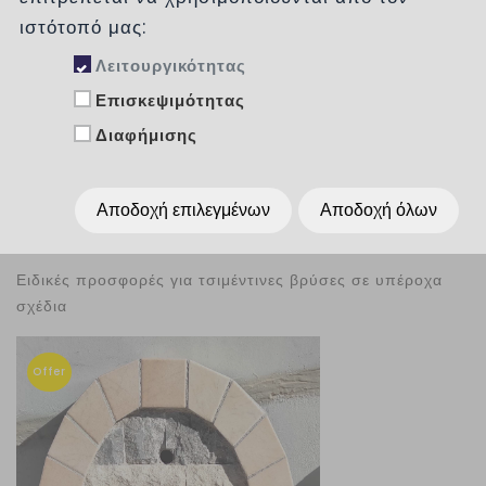
Κατηγορίες
ιστότοπό μας:
Λειτουργικότητας
Επισκεψιμότητας
Ταξινόμηση :
χωρίς
Διαφήμισης
Εμφάνιση :
Per Page
15
Αποδοχή επιλεγμένων
Αποδοχή όλων
Ειδικές προσφορές για τσιμέντινες βρύσες σε υπέροχα
σχέδια
Offer