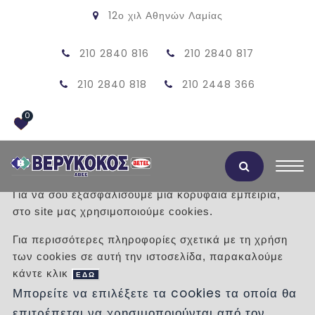
12ο χιλ Αθηνών Λαμίας
210 2840 816
210 2840 817
210 2840 818
210 2448 366
0
Αποδοχή Cookies
Για να σου εξασφαλίσουμε μια κορυφαία εμπειρία,
στο site μας χρησιμοποιούμε cookies.
ΠΡΟΪΟΝΤΑ
Για περισσότερες πληροφορίες σχετικά με τη χρήση
των cookies σε αυτή την ιστοσελίδα, παρακαλούμε
/
Προϊόντα
/
ΠΡΟΣΦΟΡΕΣ
κάντε κλικ
ΤΣΙΜΕΝΤΙΝΕΣ ΒΡΥΣΕΣ
ΕΔΩ
Μπορείτε να επιλέξετε τα cookies τα οποία θα
επιτρέπεται να χρησιμοποιούνται από τον