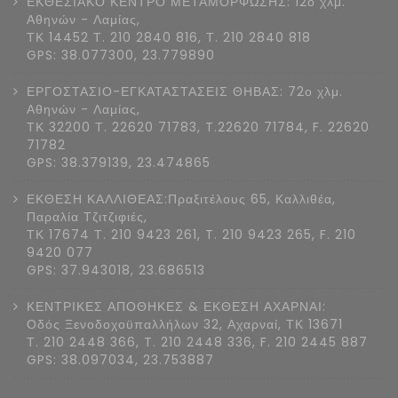
ΕΚΘΕΣΙΑΚΟ ΚΕΝΤΡΟ ΜΕΤΑΜΟΡΦΩΣΗΣ: 12ο χλμ.
Αθηνών - Λαμίας,
ΤΚ 14452 Τ. 210 2840 816, Τ. 210 2840 818
GPS: 38.077300, 23.779890
ΕΡΓΟΣΤΑΣΙΟ-ΕΓΚΑΤΑΣΤΑΣΕΙΣ ΘΗΒΑΣ: 72ο χλμ.
Αθηνών - Λαμίας,
ΤΚ 32200 Τ. 22620 71783, T.22620 71784, F. 22620
71782
GPS: 38.379139, 23.474865
ΕΚΘΕΣΗ ΚΑΛΛΙΘΕΑΣ:Πραξιτέλους 65, Καλλιθέα,
Παραλία Τζιτζιφιές,
ΤΚ 17674 Τ. 210 9423 261, T. 210 9423 265, F. 210
9420 077
GPS: 37.943018, 23.686513
ΚΕΝΤΡΙΚΕΣ ΑΠΟΘΗΚΕΣ & ΕΚΘΕΣΗ ΑΧΑΡΝΑΙ:
Οδός Ξενοδοχοϋπαλλήλων 32, Αχαρναί, ΤΚ 13671
Τ. 210 2448 366, T. 210 2448 336, F. 210 2445 887
GPS: 38.097034, 23.753887