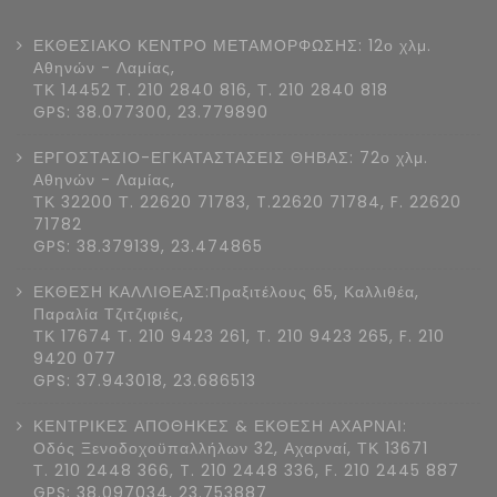
ΕΚΘΕΣΙΑΚΟ ΚΕΝΤΡΟ ΜΕΤΑΜΟΡΦΩΣΗΣ: 12ο χλμ.
Αθηνών - Λαμίας,
ΤΚ 14452 Τ. 210 2840 816, Τ. 210 2840 818
GPS: 38.077300, 23.779890
ΕΡΓΟΣΤΑΣΙΟ-ΕΓΚΑΤΑΣΤΑΣΕΙΣ ΘΗΒΑΣ: 72ο χλμ.
Αθηνών - Λαμίας,
ΤΚ 32200 Τ. 22620 71783, T.22620 71784, F. 22620
71782
GPS: 38.379139, 23.474865
ΕΚΘΕΣΗ ΚΑΛΛΙΘΕΑΣ:Πραξιτέλους 65, Καλλιθέα,
Παραλία Τζιτζιφιές,
ΤΚ 17674 Τ. 210 9423 261, T. 210 9423 265, F. 210
9420 077
GPS: 37.943018, 23.686513
ΚΕΝΤΡΙΚΕΣ ΑΠΟΘΗΚΕΣ & ΕΚΘΕΣΗ ΑΧΑΡΝΑΙ:
Οδός Ξενοδοχοϋπαλλήλων 32, Αχαρναί, ΤΚ 13671
Τ. 210 2448 366, T. 210 2448 336, F. 210 2445 887
GPS: 38.097034, 23.753887