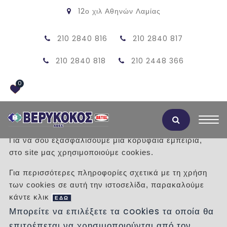
12ο χιλ Αθηνών Λαμίας
210 2840 816
210 2840 817
210 2840 818
210 2448 366
0
Αποδοχή Cookies
Για να σου εξασφαλίσουμε μια κορυφαία εμπειρία,
στο site μας χρησιμοποιούμε cookies.
ΠΡΟΪΟΝΤΑ
Για περισσότερες πληροφορίες σχετικά με τη χρήση
των cookies σε αυτή την ιστοσελίδα, παρακαλούμε
/
Προϊόντα
/
TZAKIA
κάντε κλικ
ΕΔΩ
Μπορείτε να επιλέξετε τα cookies τα οποία θα
Κατηγορίες
επιτρέπεται να χρησιμοποιούνται από τον