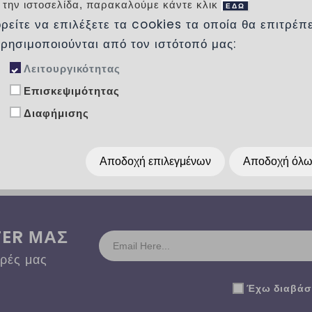
 την ιστοσελίδα, παρακαλούμε κάντε κλικ
ΞΥΛΙΝΑ ΔΑΠΕΔΑ - LAM
ΕΔΩ
ρείτε να επιλέξετε τα cookies τα οποία θα επιτρέπ
Τα ελβετογερμανικά ξύλι
εξαιρετική αντοχή στην χρ
χρησιμοποιούνται από τον ιστότοπό μας:
επανατοποθέτησης.
Λειτουργικότητας
Επισκεψιμότητας
Προσθήκη στη λίστα ε
Διαφήμισης
Αποδοχή επιλεγμένων
Αποδοχή όλ
TER ΜΑΣ
ορές μας
Έχω διαβάσε