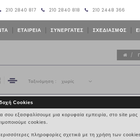
210 2840 817
210 2840 818
210 2448 366
ΝΤΑ
ΕΤΑΙΡΕΙΑ
ΣΥΝΕΡΓΑΤΕΣ
ΣΧΕΔΙΑΣΜOΣ
Ε
/
Ταξινόμηση :
χωρίς
δοχή Cookies
ΞΥΛΙΝΑ ΔΑΠΕΔΑ - LAM
να σου εξασφαλίσουμε μια κορυφαία εμπειρία, στο site μας
ιμοποιούμε cookies.
0 κριτικές
περισσότερες πληροφορίες σχετικά με τη χρήση των cookie