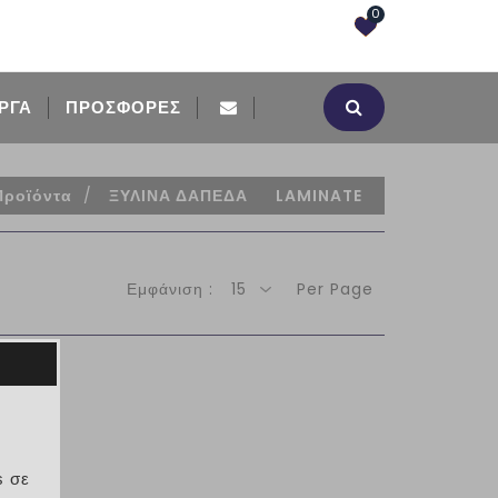
0
ΡΓΑ
ΠΡΟΣΦΟΡΈΣ
Προϊόντα
/
ΞΥΛΙΝΑ ΔΑΠΕΔΑ
LAMINATE
Εμφάνιση :
15
Per Page
INATE
s σε