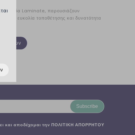
INATE
εται
να δάπεδα Laminate, παρουσιάζουν
ήση, με ευκολία τοποθέτησης και δυνατότητα
πιθυμιών
ων
Subscribe
ι και αποδέχομαι την
ΠΟΛΙΤΙΚΗ ΑΠΟΡΡΗΤΟΥ