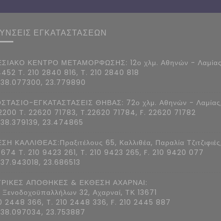
ΘΥΝΣΕΙΣ ΕΓΚΑΤΑΣΤΑΣΕΩΝ
ΣΙΑΚΟ ΚΕΝΤΡΟ ΜΕΤΑΜΟΡΦΩΣΗΣ: 12ο χλμ. Αθηνών - Λαμίας
4452 Τ. 210 2840 816, Τ. 210 2840 818
 38.077300, 23.779890
ΣΤΑΣΙΟ-ΕΓΚΑΤΑΣΤΑΣΕΙΣ ΘΗΒΑΣ: 72ο χλμ. Αθηνών - Λαμίας
2200 Τ. 22620 71783, T.22620 71784, F. 22620 71782
 38.379139, 23.474865
ΣΗ ΚΑΛΛΙΘΕΑΣ:Πραξιτέλους 65, Καλλιθέα, Παραλία Τζιτζιφιές
7674 Τ. 210 9423 261, T. 210 9423 265, F. 210 9420 077
 37.943018, 23.686513
ΡΙΚΕΣ ΑΠΟΘΗΚΕΣ & ΕΚΘΕΣΗ ΑΧΑΡΝΑΙ:
 Ξενοδοχοϋπαλλήλων 32, Αχαρναί, ΤΚ 13671
10 2448 366, T. 210 2448 336, F. 210 2445 887
 38.097034, 23.753887