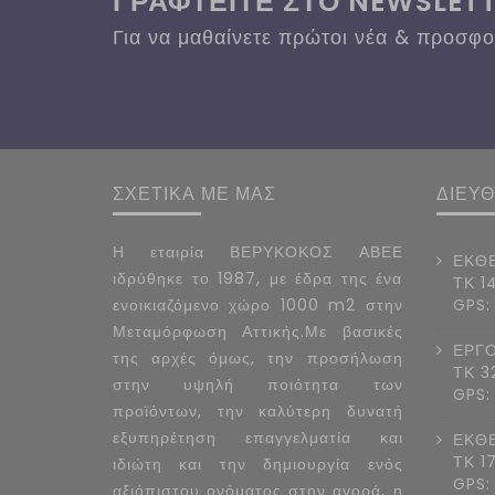
ΓΡΑΦΤΕΙΤΕ ΣΤΟ NEWSLET
Για να μαθαίνετε πρώτοι νέα & προσφ
ΣΧΕΤΙΚΑ ΜΕ ΜΑΣ
ΔΙΕΥ
Η εταιρία ΒΕΡΥΚΟΚΟΣ ΑΒΕΕ
ΕΚΘΕ
ιδρύθηκε το 1987, με έδρα της ένα
ΤΚ 1
ενοικιαζόμενο χώρο 1000 m2 στην
GPS:
Μεταμόρφωση Αττικής.Με βασικές
ΕΡΓΟ
της αρχές όμως, την προσήλωση
ΤΚ 3
στην υψηλή ποιότητα των
GPS:
προϊόντων, την καλύτερη δυνατή
εξυπηρέτηση επαγγελματία και
ΕΚΘΕ
ΤΚ 1
ιδιώτη και την δημιουργία ενός
GPS:
αξιόπιστου ονόματος στην αγορά, η