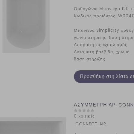
Ορθογώνια Μπανιέρα 120 
Κωδικός προϊόντος: W004
Μπανιέρα Simplicity ορθογώ
γωνία στήριξης. Bάση στήρι
Απαραίτητος εξοπλισμός
Αυτόματη βαλβίδα, χρωμέ.
Bάση στήριξης
Προσθήκη στη λίστα ε
ΑΣΥΜΜΕΤΡΗ ΑΡ. CONNEC
0 κριτικές
CONNECT AIR