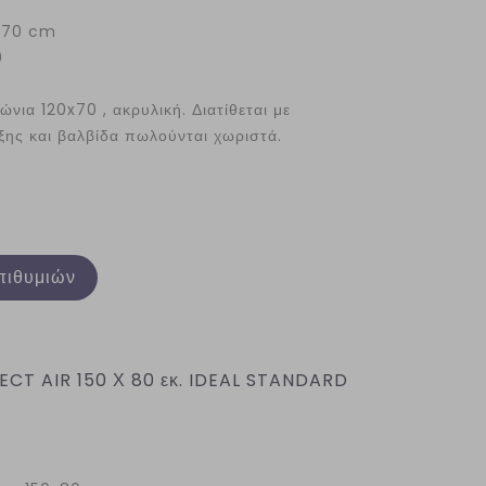
x 70 cm
0
νια 120x70 , ακρυλική. Διατίθεται με
ξης και βαλβίδα πωλούνται χωριστά.
πιθυμιών
T AIR 150 Χ 80 εκ. IDEAL STANDARD