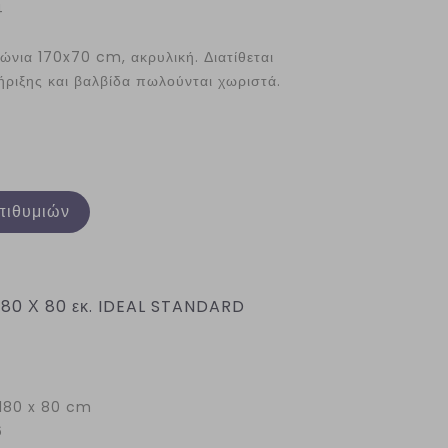
4
ώνια 170x70 cm, ακρυλική. Διατίθεται
ήριξης και βαλβίδα πωλούνται χωριστά.
πιθυμιών
80 Χ 80 εκ. IDEAL STANDARD
180 x 80 cm
6