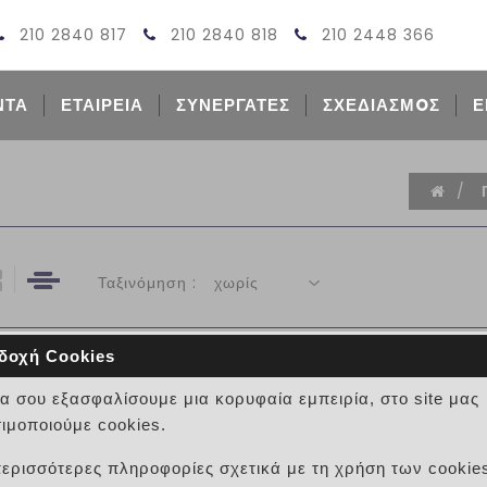
210 2840 817
210 2840 818
210 2448 366
ΝΤΑ
ΕΤΑΙΡΕΙΑ
ΣΥΝΕΡΓΑΤΕΣ
ΣΧΕΔΙΑΣΜOΣ
Ε
/
Ταξινόμηση :
χωρίς
δοχή Cookies
ΟΡΘΟΓΩΝΙΑ CONNECT AI
να σου εξασφαλίσουμε μια κορυφαία εμπειρία, στο site μας
ιμοποιούμε cookies.
0 κριτικές
CONNECT AIR
περισσότερες πληροφορίες σχετικά με τη χρήση των cookie