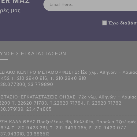
TER ΜΑΣ
ορές μας
Έχω διαβάσε
ΘΥΝΣΕΙΣ ΕΓΚΑΤΑΣΤΑΣΕΩΝ
ΣΙΑΚΟ ΚΕΝΤΡΟ ΜΕΤΑΜΟΡΦΩΣΗΣ: 12ο χλμ. Αθηνών - Λαμίας
4452 Τ. 210 2840 816, Τ. 210 2840 818
 38.077300, 23.779890
ΣΤΑΣΙΟ-ΕΓΚΑΤΑΣΤΑΣΕΙΣ ΘΗΒΑΣ: 72ο χλμ. Αθηνών - Λαμίας
2200 Τ. 22620 71783, T.22620 71784, F. 22620 71782
 38.379139, 23.474865
ΣΗ ΚΑΛΛΙΘΕΑΣ:Πραξιτέλους 65, Καλλιθέα, Παραλία Τζιτζιφιές
7674 Τ. 210 9423 261, T. 210 9423 265, F. 210 9420 077
 37.943018, 23.686513