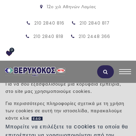
12ο χιλ Αθηνών Λαμίας
210 2840 816
210 2840 817
210 2840 818
210 2448 366
0
Αποδοχή Cookies
Για να σου εξασφαλίσουμε μια κορυφαία εμπειρία,
στο site μας χρησιμοποιούμε cookies.
ΠΡΟΪΟΝΤΑ
Για περισσότερες πληροφορίες σχετικά με τη χρήση
των cookies σε αυτή την ιστοσελίδα, παρακαλούμε
/
Προϊόντα
/
ΚΟΥΖΙΝΑ
κάντε κλικ
ΠΑΓΚΟΙ ΚΟΥΖΙΝΑΣ
ΕΔΩ
Μπορείτε να επιλέξετε τα cookies τα οποία θα
επιτρέπεται να χρησιμοποιούνται από τον