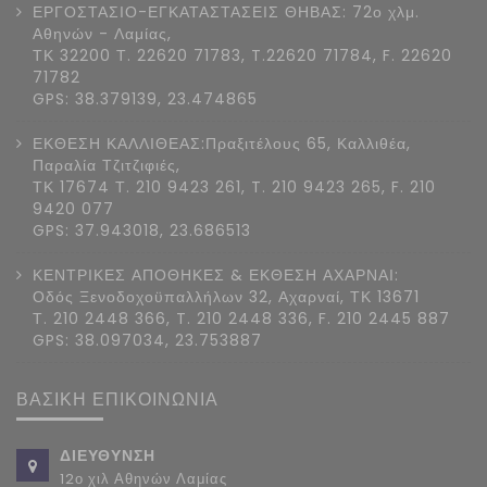
ΕΡΓΟΣΤΑΣΙΟ-ΕΓΚΑΤΑΣΤΑΣΕΙΣ ΘΗΒΑΣ: 72ο χλμ.
Αθηνών - Λαμίας,
ΤΚ 32200 Τ. 22620 71783, T.22620 71784, F. 22620
71782
GPS: 38.379139, 23.474865
ΕΚΘΕΣΗ ΚΑΛΛΙΘΕΑΣ:Πραξιτέλους 65, Καλλιθέα,
Παραλία Τζιτζιφιές,
ΤΚ 17674 Τ. 210 9423 261, T. 210 9423 265, F. 210
9420 077
GPS: 37.943018, 23.686513
ΚΕΝΤΡΙΚΕΣ ΑΠΟΘΗΚΕΣ & ΕΚΘΕΣΗ ΑΧΑΡΝΑΙ:
Οδός Ξενοδοχοϋπαλλήλων 32, Αχαρναί, ΤΚ 13671
Τ. 210 2448 366, T. 210 2448 336, F. 210 2445 887
GPS: 38.097034, 23.753887
ΒΑΣΙΚΗ ΕΠΙΚΟΙΝΩΝΙΑ
ΔΙΕΥΘΥΝΣΗ
12ο χιλ Αθηνών Λαμίας