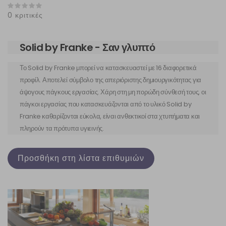
0 κριτικές
Solid by Franke - Σαν γλυπτό
Το Solid by Franke μπορεί να κατασκευαστεί με 16 διαφορετικά
προφίλ. Αποτελεί σύμβολο της απεριόριστης δημιουργικότητας για
άψογους πάγκους εργασίας. Χάρη στη μη πορώδη σύνθεσή τους, οι
πάγκοι εργασίας που κατασκευάζονται από το υλικό Solid by
Franke καθαρίζονται εύκολα, είναι ανθεκτικοί στα χτυπήματα και
πληρούν τα πρότυπα υγιεινής.
Προσθήκη στη λίστα επιθυμιών