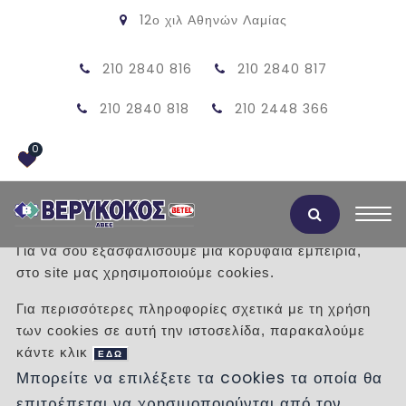
12ο χιλ Αθηνών Λαμίας
210 2840 816
210 2840 817
210 2840 818
210 2448 366
0
Αποδοχή Cookies
Για να σου εξασφαλίσουμε μια κορυφαία εμπειρία,
στο site μας χρησιμοποιούμε cookies.
ΠΡΟΪΟΝΤΑ
Για περισσότερες πληροφορίες σχετικά με τη χρήση
των cookies σε αυτή την ιστοσελίδα, παρακαλούμε
/
Προϊόντα
/
ΞΥΛΙΝΑ ΔΑΠΕΔΑ
κάντε κλικ
ΒΙΝΥΛΙΚΑ ΔΑΠΕΔΑ
ΕΔΩ
Μπορείτε να επιλέξετε τα cookies τα οποία θα
επιτρέπεται να χρησιμοποιούνται από τον