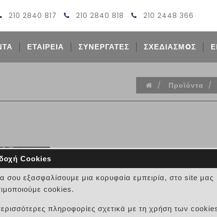
210 2840 817
210 2840 818
210 2448 366
ΝΤΑ
ΕΤΑΙΡΕΙΑ
ΣΥΝΕΡΓΑΤΕΣ
ΣΧΕΔΙΑΣΜOΣ
Ε
/
Προϊόντα
/
δοχή Cookies
ΠΑΓΚΟΙ ΚΟΥΖΙΝΑΣ Corian
να σου εξασφαλίσουμε μια κορυφαία εμπειρία, στο site μας
ΚΩΔΙΚΟΣ:
ιμοποιούμε cookies.
Δημιουργήστε μοναδικούς
πάγκους κουζ
περισσότερες πληροφορίες σχετικά με τη χρήση των cookie