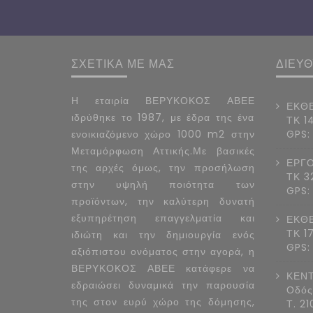
ΣΧΕΤΙΚΑ ΜΕ ΜΑΣ
ΔΙΕΥ
Η εταιρία ΒΕΡΥΚΟΚΟΣ ΑΒΕΕ
ΕΚΘΕ
ιδρύθηκε το 1987, με έδρα της ένα
ΤΚ 1
ενοικιαζόμενο χώρο 1000 m2 στην
GPS:
Μεταμόρφωση Αττικής.Με βασικές
ΕΡΓΟ
της αρχές όμως, την προσήλωση
ΤΚ 3
στην υψηλή ποιότητα των
GPS:
προϊόντων, την καλύτερη δυνατή
εξυπηρέτηση επαγγελματία και
ΕΚΘΕ
ΤΚ 1
ιδιώτη και την δημιουργία ενός
GPS:
αξιόπιστου ονόματος στην αγορά, η
ΒΕΡΥΚΟΚΟΣ ΑΒΕΕ κατάφερε να
ΚΕΝΤ
εδραιώσει δυναμικά την παρουσία
Οδός
της στον ευρύ χώρο της δόμησης,
Τ. 2