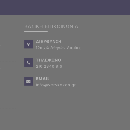
ΒΑΣΙΚΗ ΕΠΙΚΟΙΝΩΝΙΑ
ΔΙΕΥΘΥΝΣΗ
,
12ο χιλ Αθηνών Λαμίας
ΤΗΛΕΦΩΝΟ
210 2840 816
,
EMAIL
info@verykokos.gr
,