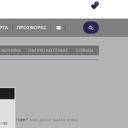
0
ΡΓΑ
ΠΡΟΣΦΟΡΈΣ
ΚΟΥΖΙΝΑ
ΠΑΓΚΟΙ ΚΟΥΖΙΝΑΣ
CORIAN
ίνας Corian®
που ρέουν ομαλά στους
s σε