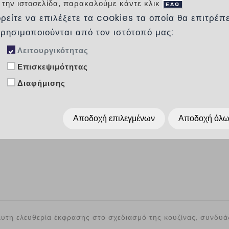
νεροχύτες και τις οπίσθιες πλάκες Corian
 την ιστοσελίδα, παρακαλούμε κάντε κλικ
ΕΔΩ
πρακτικότητα στο σχέδιό σας
ρείτε να επιλέξετε τα cookies τα οποία θα επιτρέπ
χρησιμοποιούνται από τον ιστότοπό μας:
Προσθήκη στα αγαπημένα
Λειτουργικότητας
Επισκεψιμότητας
Κοινοποίησέ το :
Διαφήμισης
Αποδοχή επιλεγμένων
Αποδοχή όλ
λυτη ελευθερία έκφρασης στο σχεδιασμό της κουζίνας, συνδυά