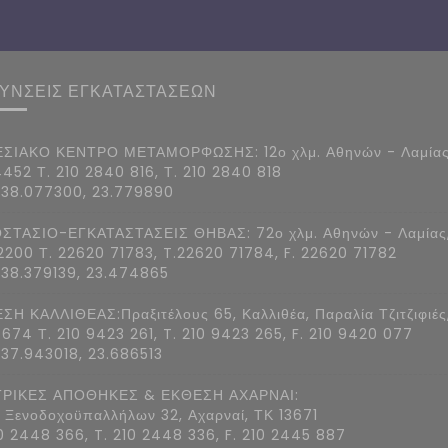
ΘΥΝΣΕΙΣ ΕΓΚΑΤΑΣΤΑΣΕΩΝ
ΣΙΑΚΟ ΚΕΝΤΡΟ ΜΕΤΑΜΟΡΦΩΣΗΣ: 12ο χλμ. Αθηνών - Λαμίας
4452 Τ. 210 2840 816, Τ. 210 2840 818
 38.077300, 23.779890
ΣΤΑΣΙΟ-ΕΓΚΑΤΑΣΤΑΣΕΙΣ ΘΗΒΑΣ: 72ο χλμ. Αθηνών - Λαμίας
2200 Τ. 22620 71783, T.22620 71784, F. 22620 71782
 38.379139, 23.474865
ΣΗ ΚΑΛΛΙΘΕΑΣ:Πραξιτέλους 65, Καλλιθέα, Παραλία Τζιτζιφιές
7674 Τ. 210 9423 261, T. 210 9423 265, F. 210 9420 077
 37.943018, 23.686513
ΡΙΚΕΣ ΑΠΟΘΗΚΕΣ & ΕΚΘΕΣΗ ΑΧΑΡΝΑΙ:
 Ξενοδοχοϋπαλλήλων 32, Αχαρναί, ΤΚ 13671
10 2448 366, T. 210 2448 336, F. 210 2445 887