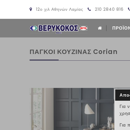
12ο χιλ Αθηνών Λαμίας
210 2840 816
ΠΡΟΪΟ
ΠΑΓΚΟΙ ΚΟΥΖΙΝΑΣ Corian
Απο
Για 
χρησ
Για 