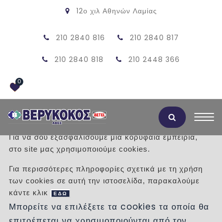
12ο χιλ Αθηνών Λαμίας
210 2840 816
210 2840 817
210 2840 818
210 2448 366
0
Αποδοχή Cookies
Για να σου εξασφαλίσουμε μια κορυφαία εμπειρία,
στο site μας χρησιμοποιούμε cookies.
ECO T-65 ΙΣΙΟ
Για περισσότερες πληροφορίες σχετικά με τη χρήση
των cookies σε αυτή την ιστοσελίδα, παρακαλούμε
/
Προϊόντα
/
TZAKIA
ΜΑΝΤΕΜΕΝΙΑ
κάντε κλικ
ΕΔΩ
Μπορείτε να επιλέξετε τα cookies τα οποία θα
επιτρέπεται να χρησιμοποιούνται από τον