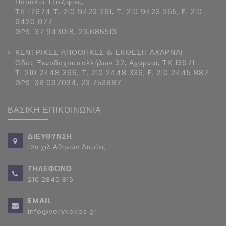
Παραλία Τζιτζιφιές,
ΤΚ 17674 Τ. 210 9423 261, T. 210 9423 265, F. 210
9420 077
GPS: 37.943018, 23.686513
ΚΕΝΤΡΙΚΕΣ ΑΠΟΘΗΚΕΣ & ΕΚΘΕΣΗ ΑΧΑΡΝΑΙ:
Οδός Ξενοδοχοϋπαλλήλων 32, Αχαρναί, ΤΚ 13671
Τ. 210 2448 366, T. 210 2448 336, F. 210 2445 887
GPS: 38.097034, 23.753887
ΒΑΣΙΚΗ ΕΠΙΚΟΙΝΩΝΙΑ
ΔΙΕΥΘΥΝΣΗ
12ο χιλ Αθηνών Λαμίας
ΤΗΛΕΦΩΝΟ
210 2840 816
EMAIL
info@verykokos.gr