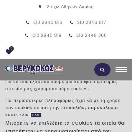
12ο χιλ Αθηνών Λαμίας
210 2840 816
210 2840 817
210 2840 818
210 2448 366
0
Αποδοχή Cookies
Για να σου εξασφαλίσουμε μια κορυφαία εμπειρία,
στο site μας χρησιμοποιούμε cookies.
ΤΣΙΜΕΝΤΙΝΗ ΒΡΥΣΗ 04
Για περισσότερες πληροφορίες σχετικά με τη χρήση
των cookies σε αυτή την ιστοσελίδα, παρακαλούμε
/
Προϊόντα
/
ΠΡΟΣΦΟΡΕΣ
κάντε κλικ
ΤΣΙΜΕΝΤΙΝΕΣ ΒΡΥΣΕΣ
ΕΔΩ
Μπορείτε να επιλέξετε τα cookies τα οποία θα
επιτρέπεται να χρησιμοποιούνται από τον