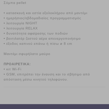
Σόμπα pellet
• κατασκευή και εστία εξολοκλήρου από μαντέμι
• ημερήσιος/εβδομαδιαίος προγραμματισμός
• λειτουργία NIGHT
• λειτουργία RELAX
• δυνατότητα αφαίρεσης των ποδιών
• βεντιλατέρ ζεστού αέρα απενεργοποιήσιμο
• έξοδος καπνού επάνω ή πίσω ø 8 cm
Μαντέμι σφυρήλατο μαύρο
ΠΡΟΑΙΡΕΤΙΚΑ:
• κιτ Wi-Fi
• GSM, επιτρέπει την έναυση και το σβήσιμο από
απόσταση μέσω κινητού τηλεφώνου.