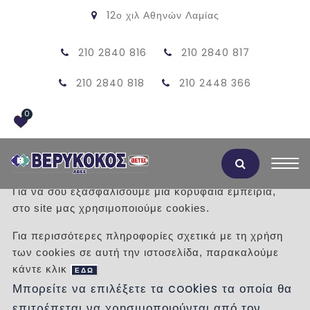
12ο χιλ Αθηνών Λαμίας
210 2840 816
210 2840 817
210 2840 818
210 2448 366
0
Αποδοχή Cookies
Για να σου εξασφαλίσουμε μια κορυφαία εμπειρία,
στο site μας χρησιμοποιούμε cookies.
LILLE 8
Για περισσότερες πληροφορίες σχετικά με τη χρήση
των cookies σε αυτή την ιστοσελίδα, παρακαλούμε
/
Προϊόντα
/
ΣΟΜΠΕΣ ΞΥΛΟΥ - PELLET
κάντε κλικ
PELLET-ΘΕΡΜΑΝΣΗ ΜΕ ΑΕΡΑ
ΕΔΩ
Μπορείτε να επιλέξετε τα cookies τα οποία θα
επιτρέπεται να χρησιμοποιούνται από τον