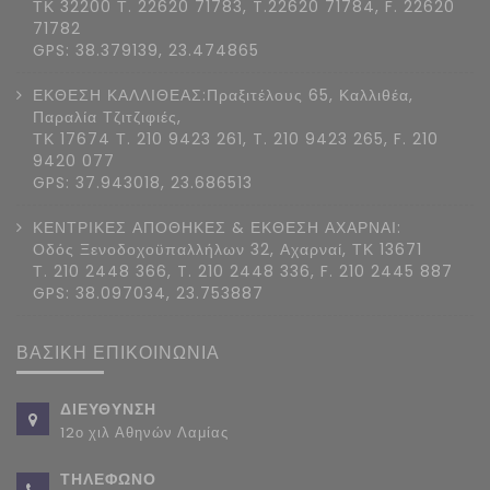
ΤΚ 32200 Τ. 22620 71783, T.22620 71784, F. 22620
71782
GPS: 38.379139, 23.474865
ΕΚΘΕΣΗ ΚΑΛΛΙΘΕΑΣ:Πραξιτέλους 65, Καλλιθέα,
Παραλία Τζιτζιφιές,
ΤΚ 17674 Τ. 210 9423 261, T. 210 9423 265, F. 210
9420 077
GPS: 37.943018, 23.686513
ΚΕΝΤΡΙΚΕΣ ΑΠΟΘΗΚΕΣ & ΕΚΘΕΣΗ ΑΧΑΡΝΑΙ:
Οδός Ξενοδοχοϋπαλλήλων 32, Αχαρναί, ΤΚ 13671
Τ. 210 2448 366, T. 210 2448 336, F. 210 2445 887
GPS: 38.097034, 23.753887
ΒΑΣΙΚΗ ΕΠΙΚΟΙΝΩΝΙΑ
ΔΙΕΥΘΥΝΣΗ
12ο χιλ Αθηνών Λαμίας
ΤΗΛΕΦΩΝΟ