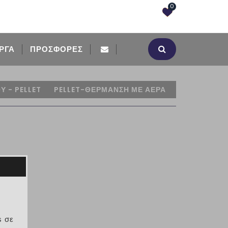
0
ΡΓΑ
ΠΡΟΣΦΟΡΈΣ
Υ - PELLET
PELLET-ΘΕΡΜΑΝΣΗ ΜΕ ΑΕΡΑ
s σε