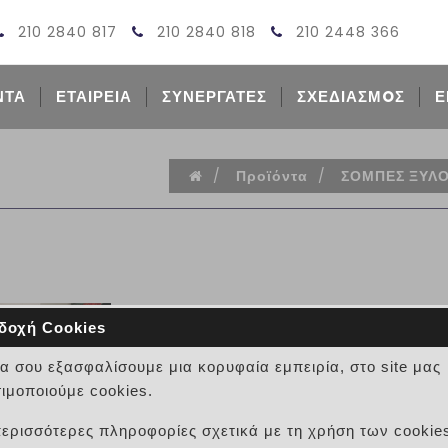
210 2840 817
210 2840 818
210 2448 366
ΝΤΑ
ΕΤΑΙΡΕΙΑ
ΣΥΝΕΡΓΑΤΕΣ
ΣΧΕΔΙΑΣΜOΣ
Ε
/
Προϊόντα
/
ΣΟΜΠΕΣ ΞΥΛΟ
δοχή Cookies
ARIS UP PLUS ΚΕΡΑΜΙΚΟ
να σου εξασφαλίσουμε μια κορυφαία εμπειρία, στο site μας
ΚΩΔΙΚΟΣ:
ιμοποιούμε cookies.
ARIS UP PLUS
περισσότερες πληροφορίες σχετικά με τη χρήση των cookie