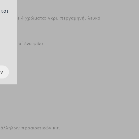
εται
 ένθετo σε 4 χρώματα: γκρι, περγαμηνή, λευκό
Στείλ το σ' ένα φίλο
ων
άλληλων προαιρετικών κιτ.