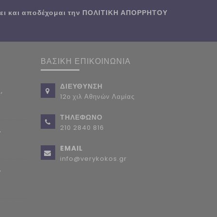
ι και αποδέχομαι την
ΠΟΛΙΤΙΚΗ ΑΠΟΡΡΗΤΟΥ
ΒΑΣΙΚΗ ΕΠΙΚΟΙΝΩΝΙΑ
ΔΙΕΥΘΥΝΣΗ
,
12ο χιλ Αθηνών Λαμίας
ΤΗΛΕΦΩΝΟ
210 2840 816
,
EMAIL
info@verykokos.gr
,