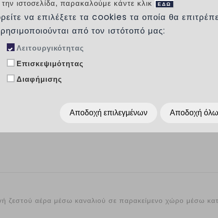
ΚΕΡΑΜΙΚΟ
 την ιστοσελίδα, παρακαλούμε κάντε κλικ
ΕΔΩ
ρείτε να επιλέξετε τα cookies τα οποία θα επιτρέπ
Σόμπα pellet με κεραμικά πλαϊνά, top και
χρησιμοποιούνται από τον ιστότοπό μας:
και κόκκινο.
Λειτουργικότητας
Επισκεψιμότητας
Προσθήκη στα αγαπημένα
Διαφήμισης
Κοινοποίησέ το :
Αποδοχή επιλεγμένων
Αποδοχή όλ
ωγή ζεστού αέρα μέσω καναλιού σε παρακείμενο χώρο μέσω κατ