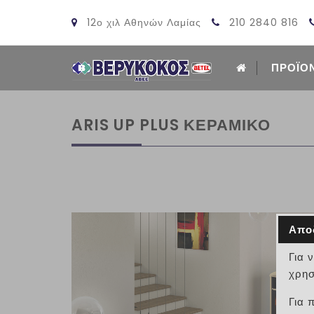
12ο χιλ Αθηνών Λαμίας
210 2840 816
ΠΡΟΪΟ
ARIS UP PLUS ΚΕΡΑΜΙΚΟ
Απο
Για 
χρησ
Για 