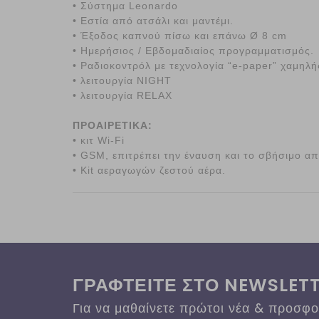
• Σύστημα Leonardo
• Εστία από ατσάλι και μαντέμι.
• Έξοδος καπνού πίσω και επάνω Ø 8 cm
• Ημερήσιος / Εβδομαδιαίος προγραμματισμός.
• Ραδιοκοντρόλ με τεχνολογία “e-paper” χαμηλ
• λειτουργία NIGHT
• λειτουργία RELAX
ΠΡΟΑΙΡΕΤΙΚΑ:
• κιτ Wi-Fi
• GSM, επιτρέπει την έναυση και το σβήσιμο 
• Kit αεραγωγών ζεστού αέρα.
ΓΡΑΦΤΕΙΤΕ ΣΤΟ NEWSLET
Για να μαθαίνετε πρώτοι νέα & προσφ