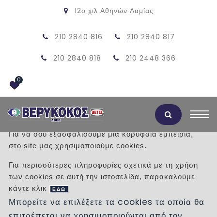
12ο χιλ Αθηνών Λαμίας
210 2840 816
210 2840 817
210 2840 818
210 2448 366
0
Αποδοχή Cookies
Για να σου εξασφαλίσουμε μια κορυφαία εμπειρία,
στο site μας χρησιμοποιούμε cookies.
MILLA H 12
Για περισσότερες πληροφορίες σχετικά με τη χρήση
των cookies σε αυτή την ιστοσελίδα, παρακαλούμε
/
Προϊόντα
/
ΣΟΜΠΕΣ ΞΥΛΟΥ - PELLET
κάντε κλικ
ΕΔΩ
Μπορείτε να επιλέξετε τα cookies τα οποία θα
επιτρέπεται να χρησιμοποιούνται από τον