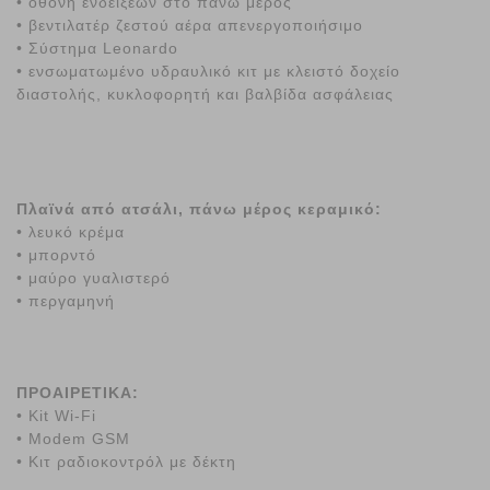
• οθόνη ενδείξεων στο πάνω μέρος
• βεντιλατέρ ζεστού αέρα απενεργοποιήσιμο
• Σύστημα Leonardo
• ενσωματωμένο υδραυλικό κιτ με κλειστό δοχείο
διαστολής, κυκλοφορητή και βαλβίδα ασφάλειας
Πλαϊνά από ατσάλι, πάνω μέρος κεραμικό:
• λευκό κρέμα
• μπορντό
• μαύρο γυαλιστερό
• περγαμηνή
ΠΡΟΑΙΡΕΤΙΚΑ
:
• Kit Wi-Fi
• Modem GSM
• Κιτ ραδιοκοντρόλ με δέκτη