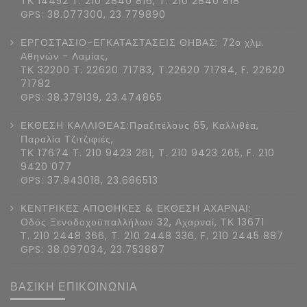
ΤΚ 14452 Τ. 210 2840 816, Τ. 210 2840 818
GPS: 38.077300, 23.779890
ΕΡΓΟΣΤΑΣΙΟ-ΕΓΚΑΤΑΣΤΑΣΕΙΣ ΘΗΒΑΣ: 72ο χλμ.
Αθηνών - Λαμίας,
ΤΚ 32200 Τ. 22620 71783, T.22620 71784, F. 22620
71782
GPS: 38.379139, 23.474865
ΕΚΘΕΣΗ ΚΑΛΛΙΘΕΑΣ:Πραξιτέλους 65, Καλλιθέα,
Παραλία Τζιτζιφιές,
ΤΚ 17674 Τ. 210 9423 261, T. 210 9423 265, F. 210
9420 077
GPS: 37.943018, 23.686513
ΚΕΝΤΡΙΚΕΣ ΑΠΟΘΗΚΕΣ & ΕΚΘΕΣΗ ΑΧΑΡΝΑΙ:
Οδός Ξενοδοχοϋπαλλήλων 32, Αχαρναί, ΤΚ 13671
Τ. 210 2448 366, T. 210 2448 336, F. 210 2445 887
GPS: 38.097034, 23.753887
ΒΑΣΙΚΗ ΕΠΙΚΟΙΝΩΝΙΑ