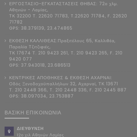
ΕΡΓΟΣΤΑΣΙΟ-ΕΓΚΑΤΑΣΤΑΣΕΙΣ ΘΗΒΑΣ: 72ο χλμ.
Αθηνών - Λαμίας,
ΤΚ 32200 Τ. 22620 71783, T.22620 71784, F. 22620
71782
GPS: 38.379139, 23.474865
ΕΚΘΕΣΗ ΚΑΛΛΙΘΕΑΣ:Πραξιτέλους 65, Καλλιθέα,
Παραλία Τζιτζιφιές,
ΤΚ 17674 Τ. 210 9423 261, T. 210 9423 265, F. 210
9420 077
GPS: 37.943018, 23.686513
ΚΕΝΤΡΙΚΕΣ ΑΠΟΘΗΚΕΣ & ΕΚΘΕΣΗ ΑΧΑΡΝΑΙ:
Οδός Ξενοδοχοϋπαλλήλων 32, Αχαρναί, ΤΚ 13671
Τ. 210 2448 366, T. 210 2448 336, F. 210 2445 887
GPS: 38.097034, 23.753887
ΒΑΣΙΚΗ ΕΠΙΚΟΙΝΩΝΙΑ
ΔΙΕΥΘΥΝΣΗ
12ο χιλ Αθηνών Λαμίας