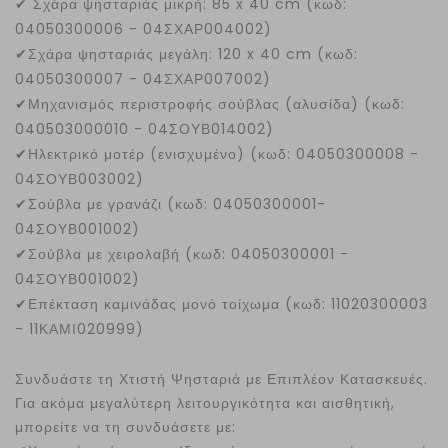
✔
Σχάρα ψησταριάς μικρή: 85 x 40 cm (κωδ:
04050300006 - 04ΣΧΑΡ004002)
✔
Σχάρα ψησταριάς μεγάλη: 120 x 40 cm (κωδ:
04050300007 - 04ΣΧΑΡ007002)
✔
Μηχανισμός περιστροφής σούβλας (αλυσίδα) (κωδ:
040503000010 - 04ΣΟΥΒ014002)
✔
Ηλεκτρικό μοτέρ (ενισχυμένο) (κωδ: 04050300008 -
04ΣΟΥΒ003002)
✔
Σούβλα με γρανάζι (κωδ: 04050300001-
04ΣΟΥΒ001002)
✔
Σούβλα με χειρολαβή (κωδ: 04050300001 -
04ΣΟΥΒ001002)
✔
Επέκταση καμινάδας μονό τοίχωμα (κωδ: 11020300003
- 11ΚΑΜΙ020999)
Συνδυάστε τη Χτιστή Ψησταριά με Επιπλέον Κατασκευές.
Για ακόμα μεγαλύτερη λειτουργικότητα και αισθητική,
μπορείτε να τη συνδυάσετε με: