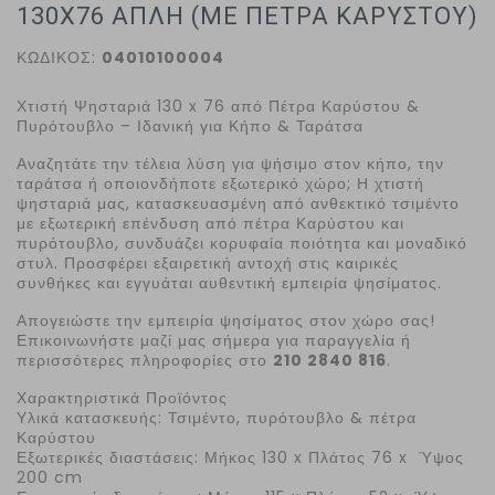
130X76 ΑΠΛΗ (ΜΕ ΠΕΤΡΑ ΚΑΡΥΣΤΟΥ)
ΚΩΔΙΚΟΣ:
04010100004
Χτιστή Ψησταριά 130
x
76 από Πέτρα Καρύστου &
Πυρότουβλο – Ιδανική για Κήπο & Ταράτσα
Αναζητάτε την τέλεια λύση για ψήσιμο στον κήπο, την
ταράτσα ή οποιονδήποτε εξωτερικό χώρο; Η χτιστή
ψησταριά μας, κατασκευασμένη από ανθεκτικό τσιμέντο
με εξωτερική επένδυση από πέτρα Καρύστου και
πυρότουβλο, συνδυάζει κορυφαία ποιότητα και μοναδικό
στυλ. Προσφέρει εξαιρετική αντοχή στις καιρικές
συνθήκες και εγγυάται αυθεντική εμπειρία ψησίματος.
Απογειώστε την εμπειρία ψησίματος στον χώρο σας!
Επικοινωνήστε μαζί μας σήμερα για παραγγελία ή
περισσότερες πληροφορίες στο
210 2840 816
.
Χαρακτηριστικά Προϊόντος
Υλικά κατασκευής: Τσιμέντο, πυρότουβλο & πέτρα
Καρύστου
Εξωτερικές διαστάσεις: Μήκος 130 x Πλάτος 76 x Ύψος
200 cm