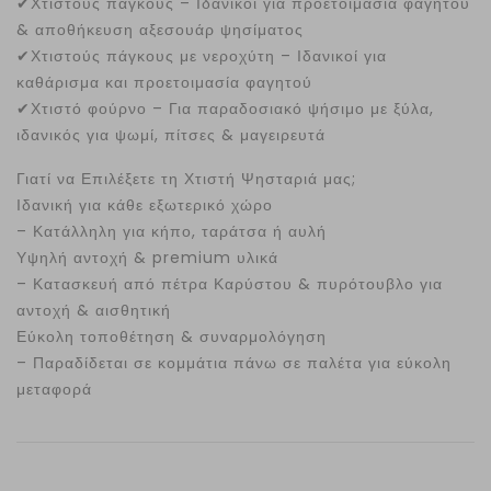
✔
Χτιστούς πάγκους – Ιδανικοί για προετοιμασία φαγητού
& αποθήκευση αξεσουάρ ψησίματος
✔
Χτιστούς πάγκους με νεροχύτη – Ιδανικοί για
καθάρισμα και προετοιμασία φαγητού
✔
Χτιστό φούρνο – Για παραδοσιακό ψήσιμο με ξύλα,
ιδανικός για ψωμί, πίτσες & μαγειρευτά
Γιατί να Επιλέξετε τη Χτιστή Ψησταριά μας;
Ιδανική για κάθε εξωτερικό χώρο
– Κατάλληλη για κήπο, ταράτσα ή αυλή
Υψηλή αντοχή & premium υλικά
– Κατασκευή από πέτρα Καρύστου & πυρότουβλο για
αντοχή & αισθητική
Εύκολη τοποθέτηση & συναρμολόγηση
– Παραδίδεται σε κομμάτια πάνω σε παλέτα για εύκολη
μεταφορά