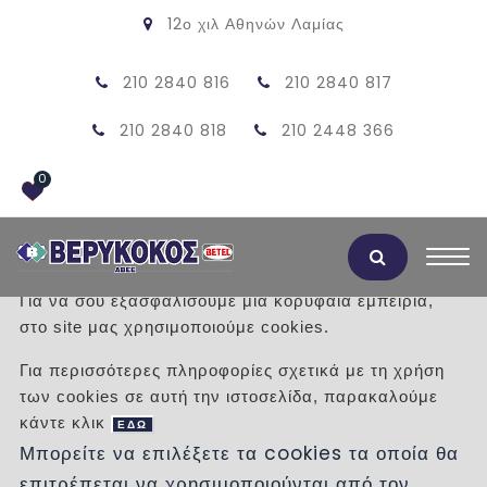
12ο χιλ Αθηνών Λαμίας
210 2840 816
210 2840 817
210 2840 818
210 2448 366
0
Αποδοχή Cookies
Για να σου εξασφαλίσουμε μια κορυφαία εμπειρία,
στο site μας χρησιμοποιούμε cookies.
ΨΗΣΤΑΡΙΑ ΜΕΣΑΙΑ ΠΕΤΡΑ ΓΚΡΙ
Για περισσότερες πληροφορίες σχετικά με τη χρήση
130X76 ΑΠΛΗ (ΜΕ ΠΕΤΡΑ
των cookies σε αυτή την ιστοσελίδα, παρακαλούμε
κάντε κλικ
ΕΔΩ
ΚΑΡΥΣΤΟΥ)
Μπορείτε να επιλέξετε τα cookies τα οποία θα
επιτρέπεται να χρησιμοποιούνται από τον