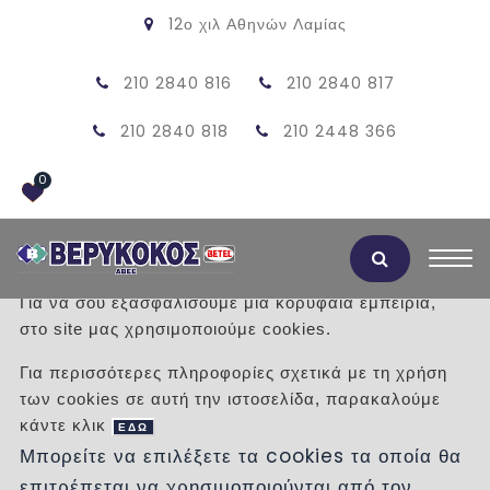
12ο χιλ Αθηνών Λαμίας
210 2840 816
210 2840 817
210 2840 818
210 2448 366
0
Αποδοχή Cookies
Για να σου εξασφαλίσουμε μια κορυφαία εμπειρία,
στο site μας χρησιμοποιούμε cookies.
ΨΗΣΤΑΡΙΑ 100X76 ΜΕ ΠΕΤΡΑ (ΜΕ
Για περισσότερες πληροφορίες σχετικά με τη χρήση
ΠΕΤΡΑ ΚΑΡΥΣΤΟΥ)
των cookies σε αυτή την ιστοσελίδα, παρακαλούμε
κάντε κλικ
ΕΔΩ
/
Προϊόντα
/
ΠΡΟΣΦΟΡΕΣ
ΨΗΣΤΑΡΙΕΣ
Μπορείτε να επιλέξετε τα cookies τα οποία θα
επιτρέπεται να χρησιμοποιούνται από τον