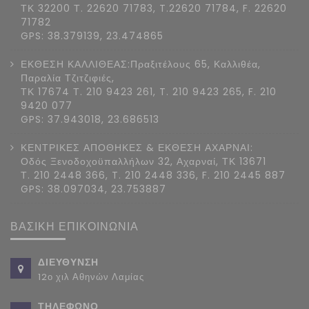
ΤΚ 32200 Τ. 22620 71783, T.22620 71784, F. 22620
71782
GPS: 38.379139, 23.474865
ΕΚΘΕΣΗ ΚΑΛΛΙΘΕΑΣ:Πραξιτέλους 65, Καλλιθέα,
Παραλία Τζιτζιφιές,
ΤΚ 17674 Τ. 210 9423 261, T. 210 9423 265, F. 210
9420 077
GPS: 37.943018, 23.686513
ΚΕΝΤΡΙΚΕΣ ΑΠΟΘΗΚΕΣ & ΕΚΘΕΣΗ ΑΧΑΡΝΑΙ:
Οδός Ξενοδοχοϋπαλλήλων 32, Αχαρναί, ΤΚ 13671
Τ. 210 2448 366, T. 210 2448 336, F. 210 2445 887
GPS: 38.097034, 23.753887
ΒΑΣΙΚΗ ΕΠΙΚΟΙΝΩΝΙΑ
ΔΙΕΥΘΥΝΣΗ
12ο χιλ Αθηνών Λαμίας
ΤΗΛΕΦΩΝΟ