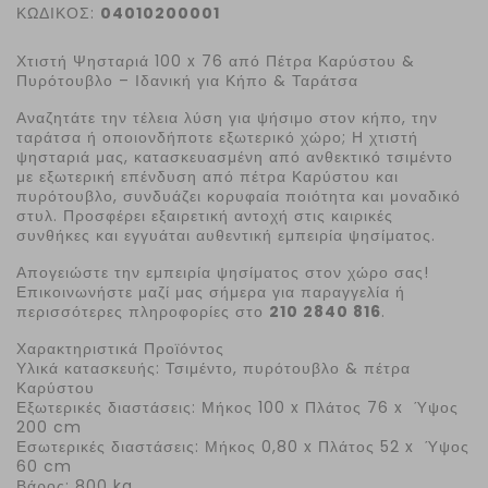
ΚΩΔΙΚΟΣ:
04010200001
Χτιστή Ψησταριά 100
x
76 από Πέτρα Καρύστου &
Πυρότουβλο – Ιδανική για Κήπο & Ταράτσα
Αναζητάτε την τέλεια λύση για ψήσιμο στον κήπο, την
ταράτσα ή οποιονδήποτε εξωτερικό χώρο; Η χτιστή
ψησταριά μας, κατασκευασμένη από ανθεκτικό τσιμέντο
με εξωτερική επένδυση από πέτρα Καρύστου και
πυρότουβλο, συνδυάζει κορυφαία ποιότητα και μοναδικό
στυλ. Προσφέρει εξαιρετική αντοχή στις καιρικές
συνθήκες και εγγυάται αυθεντική εμπειρία ψησίματος.
Απογειώστε την εμπειρία ψησίματος στον χώρο σας!
Επικοινωνήστε μαζί μας σήμερα για παραγγελία ή
περισσότερες πληροφορίες στο
210 2840 816
.
Χαρακτηριστικά Προϊόντος
Υλικά κατασκευής: Τσιμέντο, πυρότουβλο & πέτρα
Καρύστου
Εξωτερικές διαστάσεις: Μήκος 100 x Πλάτος 76 x Ύψος
200 cm
Εσωτερικές διαστάσεις: Μήκος 0,80 x Πλάτος 52 x Ύψος
60 cm
Βάρος: 800
kg