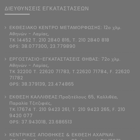
ΔΙΕΥΘΥΝΣΕΙΣ ΕΓΚΑΤΑΣΤΑΣΕΩΝ
ΕΚΘΕΣΙΑΚΟ ΚΕΝΤΡΟ ΜΕΤΑΜΟΡΦΩΣΗΣ: 12ο χλμ.
Αθηνών - Λαμίας,
ΤΚ 14452 Τ. 210 2840 816, Τ. 210 2840 818
GPS: 38.077300, 23.779890
ΕΡΓΟΣΤΑΣΙΟ-ΕΓΚΑΤΑΣΤΑΣΕΙΣ ΘΗΒΑΣ: 72ο χλμ.
Αθηνών - Λαμίας,
ΤΚ 32200 Τ. 22620 71783, T.22620 71784, F. 22620
71782
GPS: 38.379139, 23.474865
ΕΚΘΕΣΗ ΚΑΛΛΙΘΕΑΣ:Πραξιτέλους 65, Καλλιθέα,
Παραλία Τζιτζιφιές,
ΤΚ 17674 Τ. 210 9423 261, T. 210 9423 265, F. 210
9420 077
GPS: 37.943018, 23.686513
ΚΕΝΤΡΙΚΕΣ ΑΠΟΘΗΚΕΣ & ΕΚΘΕΣΗ ΑΧΑΡΝΑΙ: