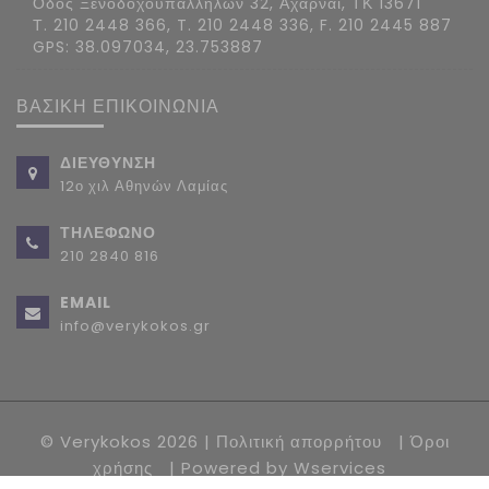
Οδός Ξενοδοχοϋπαλλήλων 32, Αχαρναί, ΤΚ 13671
Τ. 210 2448 366, T. 210 2448 336, F. 210 2445 887
GPS: 38.097034, 23.753887
ΒΑΣΙΚΗ ΕΠΙΚΟΙΝΩΝΙΑ
ΔΙΕΥΘΥΝΣΗ
12ο χιλ Αθηνών Λαμίας
ΤΗΛΕΦΩΝΟ
210 2840 816
EMAIL
info@verykokos.gr
© Verykokos 2026 |
Πολιτική απορρήτου
|
Όροι
χρήσης
| Powered by
Wservices