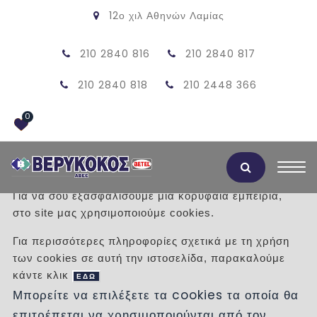
12ο χιλ Αθηνών Λαμίας
210 2840 816
210 2840 817
210 2840 818
210 2448 366
0
Αποδοχή Cookies
Για να σου εξασφαλίσουμε μια κορυφαία εμπειρία,
στο site μας χρησιμοποιούμε cookies.
ΠΕΤΡΑ ΕΠΕΝΔΥΣΗΣ ΚΑΒΑΛΑΣ
Για περισσότερες πληροφορίες σχετικά με τη χρήση
ΣΚΑΠΙΤΣΑΡΙΣΤΑ
των cookies σε αυτή την ιστοσελίδα, παρακαλούμε
κάντε κλικ
ΕΔΩ
/
Προϊόντα
/
ΠΡΟΣΦΟΡΕΣ
ΠΕΤΡΕΣ
Μπορείτε να επιλέξετε τα cookies τα οποία θα
επιτρέπεται να χρησιμοποιούνται από τον