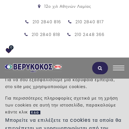
12ο χιλ Αθηνών Λαμίας
210 2840 816
210 2840 817
210 2840 818
210 2448 366
0
Αποδοχή Cookies
Για να σου εξασφαλίσουμε μια κορυφαία εμπειρία,
στο site μας χρησιμοποιούμε cookies.
ΠΡΟΪΟΝΤΑ
Για περισσότερες πληροφορίες σχετικά με τη χρήση
των cookies σε αυτή την ιστοσελίδα, παρακαλούμε
/
Προϊόντα
/
κάντε κλικ
ΕΔΩ
Μπορείτε να επιλέξετε τα cookies τα οποία θα
επιτρέπεται να χρησιμοποιούνται από τον