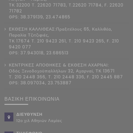
ΤΚ 32200 Τ. 22620 71783, T.22620 71784, F. 22620
71782
GPS: 38.379139, 23.474865
ΕΚΘΕΣΗ ΚΑΛΛΙΘΕΑΣ:Πραξιτέλους 65, Καλλιθέα,
Παραλία Τζιτζιφιές,
ΤΚ 17674 Τ. 210 9423 261, T. 210 9423 265, F. 210
9420 077
GPS: 37.943018, 23.686513
ΚΕΝΤΡΙΚΕΣ ΑΠΟΘΗΚΕΣ & ΕΚΘΕΣΗ ΑΧΑΡΝΑΙ:
Οδός Ξενοδοχοϋπαλλήλων 32, Αχαρναί, ΤΚ 13671
Τ. 210 2448 366, T. 210 2448 336, F. 210 2445 887
GPS: 38.097034, 23.753887
ΒΑΣΙΚΗ ΕΠΙΚΟΙΝΩΝΙΑ
ΔΙΕΥΘΥΝΣΗ
12ο χιλ Αθηνών Λαμίας