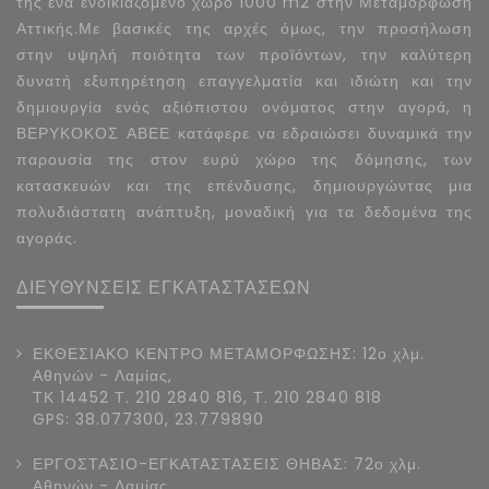
της ένα ενοικιαζόμενο χώρο 1000 m2 στην Μεταμόρφωση
Αττικής.Με βασικές της αρχές όμως, την προσήλωση
στην υψηλή ποιότητα των προϊόντων, την καλύτερη
δυνατή εξυπηρέτηση επαγγελματία και ιδιώτη και την
δημιουργία ενός αξιόπιστου ονόματος στην αγορά, η
ΒΕΡΥΚΟΚΟΣ ΑΒΕΕ κατάφερε να εδραιώσει δυναμικά την
παρουσία της στον ευρύ χώρο της δόμησης, των
κατασκευών και της επένδυσης, δημιουργώντας μια
πολυδιάστατη ανάπτυξη, μοναδική για τα δεδομένα της
αγοράς.
ΔΙΕΥΘΥΝΣΕΙΣ ΕΓΚΑΤΑΣΤΑΣΕΩΝ
ΕΚΘΕΣΙΑΚΟ ΚΕΝΤΡΟ ΜΕΤΑΜΟΡΦΩΣΗΣ: 12ο χλμ.
Αθηνών - Λαμίας,
ΤΚ 14452 Τ. 210 2840 816, Τ. 210 2840 818
GPS: 38.077300, 23.779890
ΕΡΓΟΣΤΑΣΙΟ-ΕΓΚΑΤΑΣΤΑΣΕΙΣ ΘΗΒΑΣ: 72ο χλμ.
Αθηνών - Λαμίας,