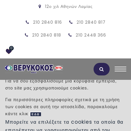
12ο χιλ Αθηνών Λαμίας
210 2840 816
210 2840 817
210 2840 818
210 2448 366
0
Αποδοχή Cookies
Για να σου εξασφαλίσουμε μια κορυφαία εμπειρία,
στο site μας χρησιμοποιούμε cookies.
ΚΑΝΑΛΙ ΟΣΕ ΔΙΠΛΟ 50Χ36Χ15
Για περισσότερες πληροφορίες σχετικά με τη χρήση
των cookies σε αυτή την ιστοσελίδα, παρακαλούμε
/
Προϊόντα
/
ΠΡΟΙΟΝΤΑ ΤΣΙΜΕΝΤΟΥ
κάντε κλικ
ΚΑΝΑΛΙΑ
ΟΣΕ ΔΙΠΛΑ
ΕΔΩ
Μπορείτε να επιλέξετε τα cookies τα οποία θα
επιτρέπεται να χρησιμοποιούνται από τον