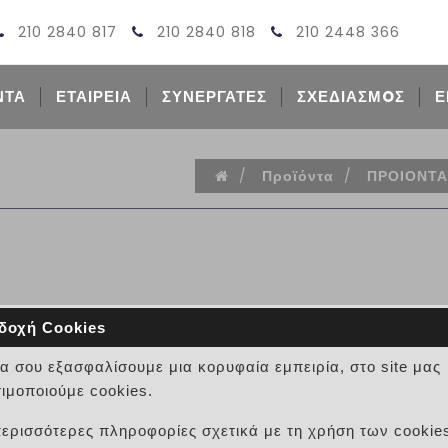
210 2840 817
210 2840 818
210 2448 366
ΝΤΑ
ΕΤΑΙΡΕΙΑ
ΣΥΝΕΡΓΑΤΕΣ
ΣΧΕΔΙΑΣΜOΣ
Ε
/
Προϊόντα
/
ΠΡΟΙΟΝΤΑ
δοχή Cookies
ΚΑΛΥΜΜΑ ΜΠΕΤΟΝ Κ160
να σου εξασφαλίσουμε μια κορυφαία εμπειρία, στο site μας
ΚΩΔΙΚΟΣ:
11010100007 (ΚΑΝΑ014999)
ιμοποιούμε cookies.
ΚΑΛΥΜΜΑ ΜΠΕΤΟΝ Κ160
περισσότερες πληροφορίες σχετικά με τη χρήση των cookie
Κωδικός:
11ΚΑΝΑ014999