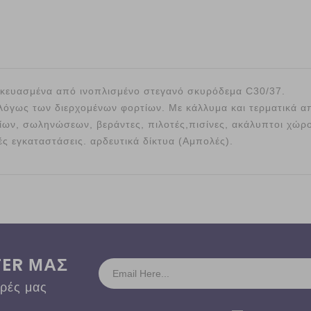
ασκευασμένα από ινοπλισμένο στεγανό σκυρόδεμα C30/37.
όγως των διερχομένων φορτίων. Με κάλλυμα και τερματικά α
ων, σωληνώσεων, βεράντες, πιλοτές,πισίνες, ακάλυπτοι χώρο
ές εγκαταστάσεις. αρδευτικά δίκτυα (Αμπολές).
TER ΜΑΣ
ορές μας