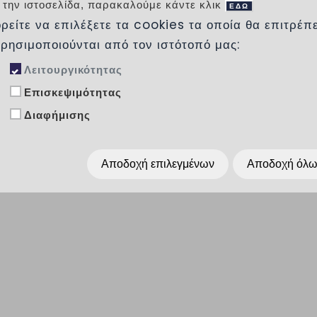
 την ιστοσελίδα, παρακαλούμε κάντε κλικ
Διαστάσεις:
100Χ31Χ5 εκ.
ΕΔΩ
Βάρος:
29,10 κιλά
ρείτε να επιλέξετε τα cookies τα οποία θα επιτρέπ
Κατηγορία Σκυροδέματος:
Ινοπλισμένο C3
χρησιμοποιούνται από τον ιστότοπό μας:
Τεμάχια ανά παλέτα:
51τεμ
Βάρος παλέτας:
1520 κιλά
Κατηγορία κυκλοφορίας:
Πεζοί
Λειτουργικότητας
Επισκεψιμότητας
Προσθήκη στα αγαπημένα
Διαφήμισης
Κοινοποίησέ το :
Αποδοχή επιλεγμένων
Αποδοχή όλ