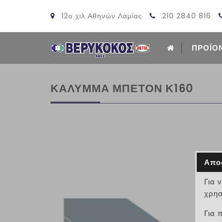
12ο χιλ Αθηνών Λαμίας
210 2840 816
ΠΡΟΪΟ
ΚΑΛΥΜΜΑ ΜΠΕΤΟΝ Κ160
Απο
Για 
χρησ
Για 