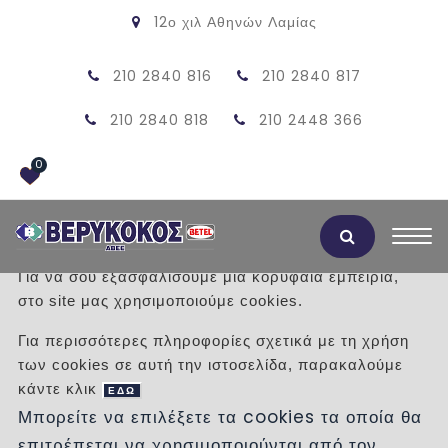
12ο χιλ Αθηνών Λαμίας
210 2840 816
210 2840 817
210 2840 818
210 2448 366
0
Αποδοχή Cookies
Για να σου εξασφαλίσουμε μια κορυφαία εμπειρία,
στο site μας χρησιμοποιούμε cookies.
ΚΑΜΙΝΑΔΑ ΔΙΠΛΑ ΤΟΙΧΩΜΑΤΑ
Για περισσότερες πληροφορίες σχετικά με τη χρήση
Φ270
των cookies σε αυτή την ιστοσελίδα, παρακαλούμε
κάντε κλικ
ΕΔΩ
/
Προϊόντα
/
ΠΡΟΙΟΝΤΑ ΤΣΙΜΕΝΤΟΥ
Μπορείτε να επιλέξετε τα cookies τα οποία θα
ΚΑΜΙΝΑΔΕΣ
επιτρέπεται να χρησιμοποιούνται από τον