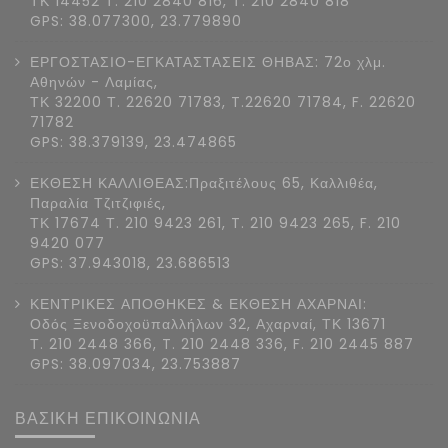
ΤΚ 14452 Τ. 210 2840 816, Τ. 210 2840 818
GPS: 38.077300, 23.779890
ΕΡΓΟΣΤΑΣΙΟ-ΕΓΚΑΤΑΣΤΑΣΕΙΣ ΘΗΒΑΣ: 72ο χλμ.
Αθηνών - Λαμίας,
ΤΚ 32200 Τ. 22620 71783, T.22620 71784, F. 22620
71782
GPS: 38.379139, 23.474865
ΕΚΘΕΣΗ ΚΑΛΛΙΘΕΑΣ:Πραξιτέλους 65, Καλλιθέα,
Παραλία Τζιτζιφιές,
ΤΚ 17674 Τ. 210 9423 261, T. 210 9423 265, F. 210
9420 077
GPS: 37.943018, 23.686513
ΚΕΝΤΡΙΚΕΣ ΑΠΟΘΗΚΕΣ & ΕΚΘΕΣΗ ΑΧΑΡΝΑΙ:
Οδός Ξενοδοχοϋπαλλήλων 32, Αχαρναί, ΤΚ 13671
Τ. 210 2448 366, T. 210 2448 336, F. 210 2445 887
GPS: 38.097034, 23.753887
ΒΑΣΙΚΗ ΕΠΙΚΟΙΝΩΝΙΑ