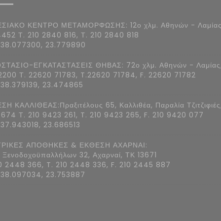
ΣΙΑΚΟ ΚΕΝΤΡΟ ΜΕΤΑΜΟΡΦΩΣΗΣ: 12ο χλμ. Αθηνών - Λαμίας
4452 Τ. 210 2840 816, Τ. 210 2840 818
 38.077300, 23.779890
ΣΤΑΣΙΟ-ΕΓΚΑΤΑΣΤΑΣΕΙΣ ΘΗΒΑΣ: 72ο χλμ. Αθηνών - Λαμίας
2200 Τ. 22620 71783, T.22620 71784, F. 22620 71782
 38.379139, 23.474865
ΣΗ ΚΑΛΛΙΘΕΑΣ:Πραξιτέλους 65, Καλλιθέα, Παραλία Τζιτζιφιές
7674 Τ. 210 9423 261, T. 210 9423 265, F. 210 9420 077
 37.943018, 23.686513
ΡΙΚΕΣ ΑΠΟΘΗΚΕΣ & ΕΚΘΕΣΗ ΑΧΑΡΝΑΙ:
 Ξενοδοχοϋπαλλήλων 32, Αχαρναί, ΤΚ 13671
10 2448 366, T. 210 2448 336, F. 210 2445 887
 38.097034, 23.753887