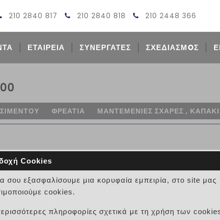
210 2840 817
210 2840 818
210 2448 366
ΝΤΑ
ΕΤΑΙΡΕΙΑ
ΣΥΝΕΡΓΑΤΕΣ
ΣΧΕΔΙΑΣΜOΣ
Ε
400
ΤΣΙΜΕΝΤΟΥ
ΦΡΕΑΤΙΑ
ΜΑΝΤΕΜΕΝΙΕΣ ΣΧΑΡΕΣ , ΚΑΠΑΚ
δοχή Cookies
να σου εξασφαλίσουμε μια κορυφαία εμπειρία, στο site μας
ΚΑΠΑΚΙ ΜΑΝΤΕΜΙ 150Χ100
ιμοποιούμε cookies.
ΚΩΔΙΚΟΣ:
11080100054 [11ΦΡΕΑ165999
περισσότερες πληροφορίες σχετικά με τη χρήση των cookie