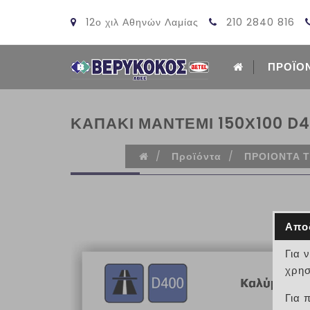
12ο χιλ Αθηνών Λαμίας
210 2840 816
ΠΡΟΪΟ
ΚΑΠΑΚΙ ΜΑΝΤΕΜΙ 150Χ100 D
/
Προϊόντα
/
ΠΡΟΙΟΝΤΑ 
Απο
Για 
χρησ
Για 