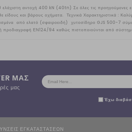
λάχιστη αντοχή 400 kN (40tn) Σε όλες τις προηγούμενες ε
 είδους και βάρους οχήματα. Τεχνικά Χαρακτηριστικά : Καλύ
ασμένα από ελατό (σφαιροειδή) χυτοσίδηρο GJS 500-7 σύμφ
κή προδιαγραφή ΕΝ124/94 καθώς πιστοποιούνται από σύστημα
TER ΜΑΣ
ορές μας
Έχω διαβάσε
ΘΥΝΣΕΙΣ ΕΓΚΑΤΑΣΤΑΣΕΩΝ