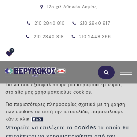
12ο χιλ Αθηνών Λαμίας
210 2840 816
210 2840 817
210 2840 818
210 2448 366
0
Αποδοχή Cookies
Για να σου εξασφαλίσουμε μια κορυφαία εμπειρία,
στο site μας χρησιμοποιούμε cookies.
ΚΑΠΑΚΙ ΜΑΝΤΕΜΙ 110Χ110 D400
Για περισσότερες πληροφορίες σχετικά με τη χρήση
των cookies σε αυτή την ιστοσελίδα, παρακαλούμε
/
Προϊόντα
/
ΠΡΟΙΟΝΤΑ ΤΣΙΜΕΝΤΟΥ
κάντε κλικ
ΦΡΕΑΤΙΑ
ΜΑΝΤΕΜΕΝΙΕΣ ΣΧΑΡΕΣ , ΚΑΠΑΚΙΑ
ΕΔΩ
Μπορείτε να επιλέξετε τα cookies τα οποία θα
ΚΑΠΑΚΙΑ ΚΑΙ ΣΧΑΡΕΣ ΜΑΝΤΕΜΙ D400
επιτρέπεται να χρησιμοποιούνται από τον