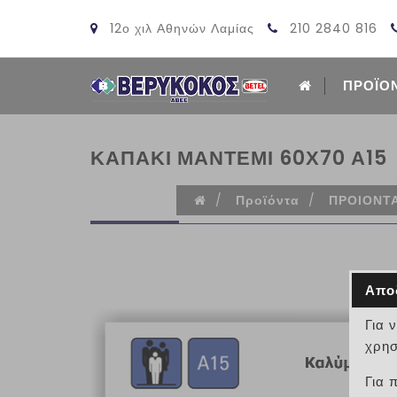
12ο χιλ Αθηνών Λαμίας
210 2840 816
ΠΡΟΪΟ
ΚΑΠΑΚΙ ΜΑΝΤΕΜΙ 60Χ70 Α15
/
Προϊόντα
/
ΠΡΟΙΟΝΤ
Απο
Για 
χρησ
Για 