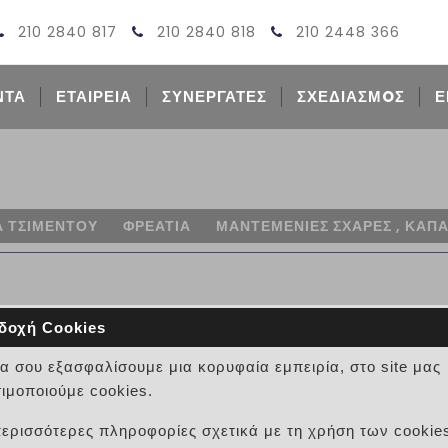
210 2840 817
210 2840 818
210 2448 366
ΝΤΑ
ΕΤΑΙΡΕΙΑ
ΣΥΝΕΡΓΑΤΕΣ
ΣΧΕΔΙΑΣΜOΣ
Ε
Α ΤΣΙΜΕΝΤΟΥ
ΦΡΕΑΤΙΑ
ΜΑΝΤΕΜΕΝΙΕΣ ΣΧΑΡΕΣ , ΚΑΠ
δοχή Cookies
να σου εξασφαλίσουμε μια κορυφαία εμπειρία, στο site μας
ΚΑΠΑΚΙ ΜΑΝΤΕΜΙ 60Χ70 Α
ιμοποιούμε cookies.
ΚΩΔΙΚΟΣ:
11080100031 (11ΦΡΕΑ307999
περισσότερες πληροφορίες σχετικά με τη χρήση των cookie