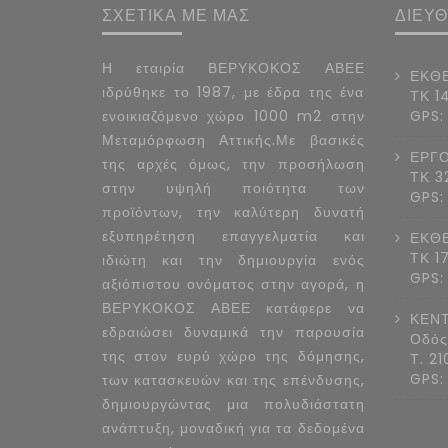
ΣΧΕΤΙΚΑ ΜΕ ΜΑΣ
ΔΙΕΥ
Η εταιρία ΒΕΡΥΚΟΚΟΣ ΑΒΕΕ
ΕΚΘΕ
ιδρύθηκε το 1987, με έδρα της ένα
ΤΚ 1
ενοικιαζόμενο χώρο 1000 m2 στην
GPS:
Μεταμόρφωση Αττικής.Με βασικές
ΕΡΓΟ
της αρχές όμως, την προσήλωση
ΤΚ 3
στην υψηλή ποιότητα των
GPS:
προϊόντων, την καλύτερη δυνατή
εξυπηρέτηση επαγγελματία και
ΕΚΘΕ
ΤΚ 1
ιδιώτη και την δημιουργία ενός
GPS:
αξιόπιστου ονόματος στην αγορά, η
ΒΕΡΥΚΟΚΟΣ ΑΒΕΕ κατάφερε να
ΚΕΝΤ
εδραιώσει δυναμικά την παρουσία
Οδός
της στον ευρύ χώρο της δόμησης,
Τ. 2
GPS:
των κατασκευών και της επένδυσης,
δημιουργώντας μια πολυδιάστατη
ανάπτυξη, μοναδική για τα δεδομένα