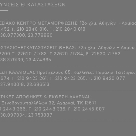
ΘΥΝΣΕΙΣ ΕΓΚΑΤΑΣΤΑΣΕΩΝ
ΣΙΑΚΟ ΚΕΝΤΡΟ ΜΕΤΑΜΟΡΦΩΣΗΣ: 12ο χλμ. Αθηνών - Λαμίας
4452 Τ. 210 2840 816, Τ. 210 2840 818
 38.077300, 23.779890
ΣΤΑΣΙΟ-ΕΓΚΑΤΑΣΤΑΣΕΙΣ ΘΗΒΑΣ: 72ο χλμ. Αθηνών - Λαμίας
2200 Τ. 22620 71783, T.22620 71784, F. 22620 71782
 38.379139, 23.474865
ΣΗ ΚΑΛΛΙΘΕΑΣ:Πραξιτέλους 65, Καλλιθέα, Παραλία Τζιτζιφιές
7674 Τ. 210 9423 261, T. 210 9423 265, F. 210 9420 077
 37.943018, 23.686513
ΡΙΚΕΣ ΑΠΟΘΗΚΕΣ & ΕΚΘΕΣΗ ΑΧΑΡΝΑΙ:
 Ξενοδοχοϋπαλλήλων 32, Αχαρναί, ΤΚ 13671
10 2448 366, T. 210 2448 336, F. 210 2445 887
 38.097034, 23.753887