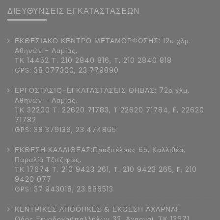
ΔΙΕΥΘΥΝΣΕΙΣ ΕΓΚΑΤΑΣΤΑΣΕΩΝ
ΕΚΘΕΣΙΑΚΟ ΚΕΝΤΡΟ ΜΕΤΑΜΟΡΦΩΣΗΣ: 12ο χλμ.
Αθηνών - Λαμίας,
ΤΚ 14452 Τ. 210 2840 816, Τ. 210 2840 818
GPS: 38.077300, 23.779890
ΕΡΓΟΣΤΑΣΙΟ-ΕΓΚΑΤΑΣΤΑΣΕΙΣ ΘΗΒΑΣ: 72ο χλμ.
Αθηνών - Λαμίας,
ΤΚ 32200 Τ. 22620 71783, T.22620 71784, F. 22620
71782
GPS: 38.379139, 23.474865
ΕΚΘΕΣΗ ΚΑΛΛΙΘΕΑΣ:Πραξιτέλους 65, Καλλιθέα,
Παραλία Τζιτζιφιές,
ΤΚ 17674 Τ. 210 9423 261, T. 210 9423 265, F. 210
9420 077
GPS: 37.943018, 23.686513
ΚΕΝΤΡΙΚΕΣ ΑΠΟΘΗΚΕΣ & ΕΚΘΕΣΗ ΑΧΑΡΝΑΙ:
Οδός Ξενοδοχοϋπαλλήλων 32, Αχαρναί, ΤΚ 13671