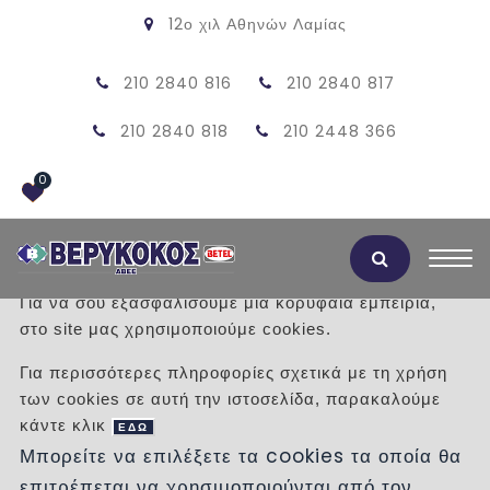
12ο χιλ Αθηνών Λαμίας
210 2840 816
210 2840 817
210 2840 818
210 2448 366
0
Αποδοχή Cookies
Για να σου εξασφαλίσουμε μια κορυφαία εμπειρία,
στο site μας χρησιμοποιούμε cookies.
ΚΑΠΑΚΙ ΜΑΝΤΕΜΙ 60Χ60 Α15
Για περισσότερες πληροφορίες σχετικά με τη χρήση
των cookies σε αυτή την ιστοσελίδα, παρακαλούμε
/
Προϊόντα
/
ΠΡΟΙΟΝΤΑ ΤΣΙΜΕΝΤΟΥ
κάντε κλικ
ΦΡΕΑΤΙΑ
ΜΑΝΤΕΜΕΝΙΕΣ ΣΧΑΡΕΣ , ΚΑΠΑΚΙΑ
ΕΔΩ
Μπορείτε να επιλέξετε τα cookies τα οποία θα
ΚΑΠΑΚΙΑ ΚΑΙ ΣΧΑΡΕΣ ΜΑΝΤΕΜΙ Α15
επιτρέπεται να χρησιμοποιούνται από τον