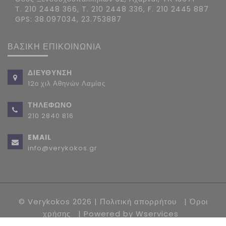
Τ. 210 2448 366, T. 210 2448 336, F. 210 2445 887
GPS: 38.097034, 23.753887
ΒΑΣΙΚΗ ΕΠΙΚΟΙΝΩΝΙΑ
ΔΙΕΥΘΥΝΣΗ
12ο χιλ Αθηνών Λαμίας
ΤΗΛΕΦΩΝΟ
210 2840 816
EMAIL
info@verykokos.gr
© Verykokos 2026 |
Πολιτική απορρήτου
|
Όροι
χρήσης
| Powered by
Wservices