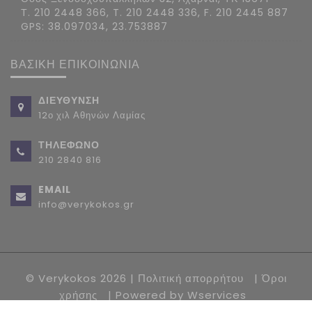
Τ. 210 2448 366, T. 210 2448 336, F. 210 2445 887
GPS: 38.097034, 23.753887
ΒΑΣΙΚΗ ΕΠΙΚΟΙΝΩΝΙΑ
ΔΙΕΥΘΥΝΣΗ
12ο χιλ Αθηνών Λαμίας
ΤΗΛΕΦΩΝΟ
210 2840 816
EMAIL
info@verykokos.gr
© Verykokos 2026 |
Πολιτική απορρήτου
|
Όροι
χρήσης
| Powered by
Wservices