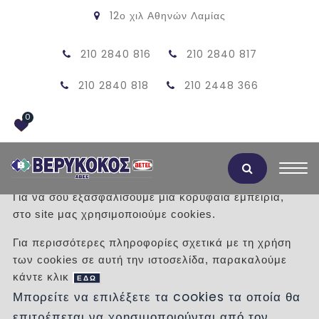
12ο χιλ Αθηνών Λαμίας
210 2840 816
210 2840 817
210 2840 818
210 2448 366
0
Αποδοχή Cookies
Για να σου εξασφαλίσουμε μια κορυφαία εμπειρία,
στο site μας χρησιμοποιούμε cookies.
ΚΑΠΑΚΙ ΜΑΝΤΕΜΙ 30Χ40 Α15
Για περισσότερες πληροφορίες σχετικά με τη χρήση
των cookies σε αυτή την ιστοσελίδα, παρακαλούμε
/
Προϊόντα
/
ΠΡΟΙΟΝΤΑ ΤΣΙΜΕΝΤΟΥ
κάντε κλικ
ΦΡΕΑΤΙΑ
ΜΑΝΤΕΜΕΝΙΕΣ ΣΧΑΡΕΣ , ΚΑΠΑΚΙΑ
ΕΔΩ
Μπορείτε να επιλέξετε τα cookies τα οποία θα
ΚΑΠΑΚΙΑ ΚΑΙ ΣΧΑΡΕΣ ΜΑΝΤΕΜΙ Α15
επιτρέπεται να χρησιμοποιούνται από τον