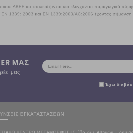
ύκοκος ΑΒΕΕ κατασκευάζονται και ελέγχονται παραγωγικά σύμ
ο EN 1339: 2003 και EN 1339:2003/AC:2006 έχοντας σήμανση
TER ΜΑΣ
ορές μας
Έχω διαβάσε
ΘΥΝΣΕΙΣ ΕΓΚΑΤΑΣΤΑΣΕΩΝ
ΣΙΑΚΟ ΚΕΝΤΡΟ ΜΕΤΑΜΟΡΦΩΣΗΣ: 12ο χλμ. Αθηνών - Λαμίας