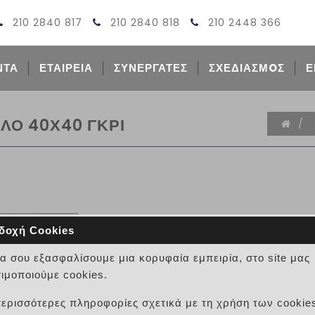
210 2840 817
210 2840 818
210 2448 366
ΝΤΑ
ΕΤΑΙΡΕΙΑ
ΣΥΝΕΡΓΑΤΕΣ
ΣΧΕΔΙΑΣΜOΣ
Ε
ΛΟ 40Χ40 ΓΚΡΙ
/
δοχή Cookies
ΠΛΑΚΕΣ ΠΕΖΟΔΡΟΜΙΟΥ ΤΟΥ
να σου εξασφαλίσουμε μια κορυφαία εμπειρία, στο site μας
ΚΩΔΙΚΟΣ:
ιμοποιούμε cookies.
ΤΣΙΜΕΝΤΟΠΛΑΚΕΣ ΠΕΖΟΔΡΟΜΙΟΥ ΤΟΥΒ
περισσότερες πληροφορίες σχετικά με τη χρήση των cookie
ΤΕΧΝΙΚΑ ΧΑΡΑΚΤΗΡΙΣΤΙΚΑ