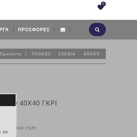
0
ΡΓΑ
ΠΡΟΣΦΟΡΈΣ
Προϊόντα
/
ΠΛΑΚΕΣ
ΣΧΕΔΙΑ
40Χ40
ΒΛΟ 40Χ40 ΓΚΡΙ
ΛΟ 40Χ40 ΓΚΡΙ
s σε