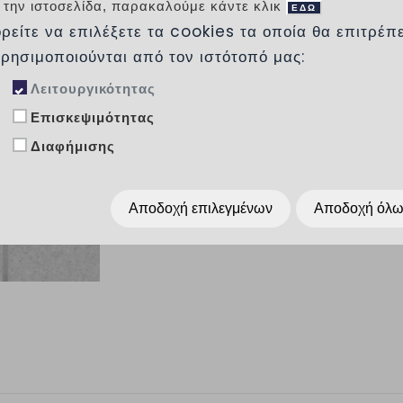
Πάχος πλάκας:
35mm ± 2mm
 την ιστοσελίδα, παρακαλούμε κάντε κλικ
ΕΔΩ
Συσκευασία ανά παλέτα: 16m2
ρείτε να επιλέξετε τα cookies τα οποία θα επιτρέπ
Διάσταση παλέτας: 100 x 80cm
Βάρος παλέτας: 1.350kg
χρησιμοποιούνται από τον ιστότοπό μας:
Διαθέσιμα χρώματα: λευκό,γκρι,κόκκινο,κί
Λειτουργικότητας
Επισκεψιμότητας
Προσθήκη στα αγαπημένα
Διαφήμισης
Κοινοποίησέ το :
Αποδοχή επιλεγμένων
Αποδοχή όλ