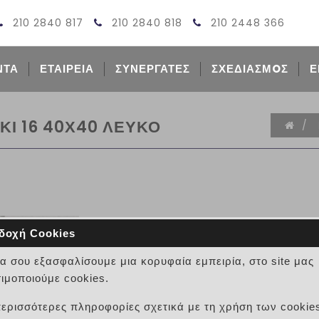
210 2840 817
210 2840 818
210 2448 366
ΝΤΑ
ΕΤΑΙΡΕΙΑ
ΣΥΝΕΡΓΑΤΕΣ
ΣΧΕΔΙΑΣΜOΣ
Ε
Ι 16 40Χ40 ΛΕΥΚΟ
/
δοχή Cookies
ΠΛΑΚΕΣ ΠΕΖΟΔΡΟΜΙΟΥ ΤΑΚ
να σου εξασφαλίσουμε μια κορυφαία εμπειρία, στο site μας
ΚΩΔΙΚΟΣ:
ιμοποιούμε cookies.
ΤΣΙΜΕΝΤΟΠΛΑΚΕΣ ΠΕΖΟΔΡΟΜΙΟΥ ΤΑΚ
περισσότερες πληροφορίες σχετικά με τη χρήση των cookie
ΤΕΧΝΙΚΑ ΧΑΡΑΚΤΗΡΙΣΤΙΚΑ