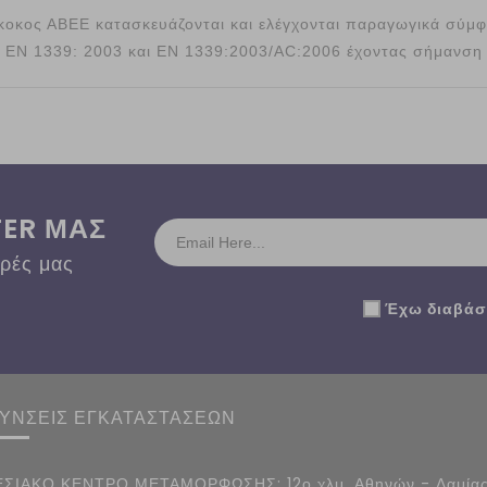
ύκοκος ΑΒΕΕ κατασκευάζονται και ελέγχονται παραγωγικά σύμ
ο EN 1339: 2003 και EN 1339:2003/AC:2006 έχοντας σήμανση
TER ΜΑΣ
ορές μας
Έχω διαβάσε
ΘΥΝΣΕΙΣ ΕΓΚΑΤΑΣΤΑΣΕΩΝ
ΣΙΑΚΟ ΚΕΝΤΡΟ ΜΕΤΑΜΟΡΦΩΣΗΣ: 12ο χλμ. Αθηνών - Λαμίας