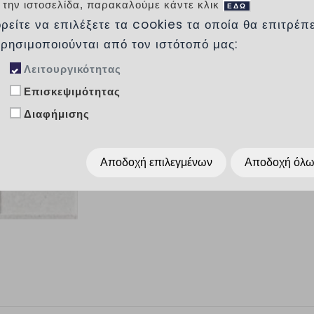
Πάχος πλάκας:
35mm ± 2mm
 την ιστοσελίδα, παρακαλούμε κάντε κλικ
ΕΔΩ
Συσκευασία ανά παλέτα: 16m2
ρείτε να επιλέξετε τα cookies τα οποία θα επιτρέπ
Διάσταση παλέτας: 100 x 80cm
Βάρος παλέτας: 1.350kg
χρησιμοποιούνται από τον ιστότοπό μας:
Διαθέσιμα χρώματα: λευκό,γκρι,κόκκινο,
Λειτουργικότητας
Επισκεψιμότητας
Προσθήκη στα αγαπημένα
Διαφήμισης
Κοινοποίησέ το :
Αποδοχή επιλεγμένων
Αποδοχή όλ