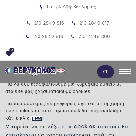
12ο χιλ Αθηνών Λαμίας
210 2840 816
210 2840 817
210 2840 818
210 2448 366
0
Αποδοχή Cookies
Για να σου εξασφαλίσουμε μια κορυφαία εμπειρία,
στο site μας χρησιμοποιούμε cookies.
ΠΛΑΚΕΣ ΠΕΖΟΔΡΟΜΙΟΥ ΤΑΚΑΚΙ 16
Για περισσότερες πληροφορίες σχετικά με τη χρήση
40Χ40 ΚΟΚΚΙΝΟ
των cookies σε αυτή την ιστοσελίδα, παρακαλούμε
κάντε κλικ
ΕΔΩ
/
Προϊόντα
/
ΠΛΑΚΕΣ
ΣΧΕΔΙΑ
40Χ40
Μπορείτε να επιλέξετε τα cookies τα οποία θα
επιτρέπεται να χρησιμοποιούνται από τον