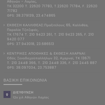
Αθηνών - Λαμίας,
ΤΚ 32200 Τ. 22620 71783, T.22620 71784, F. 22620
71782
GPS: 38.379139, 23.474865
ΕΚΘΕΣΗ ΚΑΛΛΙΘΕΑΣ:Πραξιτέλους 65, Καλλιθέα,
Παραλία Τζιτζιφιές,
ΤΚ 17674 Τ. 210 9423 261, T. 210 9423 265, F. 210
9420 077
GPS: 37.943018, 23.686513
ΚΕΝΤΡΙΚΕΣ ΑΠΟΘΗΚΕΣ & ΕΚΘΕΣΗ ΑΧΑΡΝΑΙ:
Οδός Ξενοδοχοϋπαλλήλων 32, Αχαρναί, ΤΚ 13671
Τ. 210 2448 366, T. 210 2448 336, F. 210 2445 887
GPS: 38.097034, 23.753887
ΒΑΣΙΚΗ ΕΠΙΚΟΙΝΩΝΙΑ
ΔΙΕΥΘΥΝΣΗ
12ο χιλ Αθηνών Λαμίας