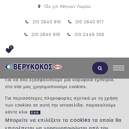
12ο χιλ Αθηνών Λαμίας
210 2840 816
210 2840 817
210 2840 818
210 2448 366
0
Αποδοχή Cookies
Για να σου εξασφαλίσουμε μια κορυφαία εμπειρία,
στο site μας χρησιμοποιούμε cookies.
ΠΛΑΚΕΣ ΠΕΖΟΔΡΟΜΙΟΥ ΤΑΚΑΚΙ 16
Για περισσότερες πληροφορίες σχετικά με τη χρήση
40Χ40 ΓΚΡΙ
των cookies σε αυτή την ιστοσελίδα, παρακαλούμε
κάντε κλικ
ΕΔΩ
/
Προϊόντα
/
ΠΛΑΚΕΣ
ΣΧΕΔΙΑ
40Χ40
Μπορείτε να επιλέξετε τα cookies τα οποία θα
επιτρέπεται να χρησιμοποιούνται από τον