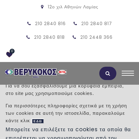
12ο χιλ Αθηνών Λαμίας
210 2840 816
210 2840 817
210 2840 818
210 2448 366
0
Αποδοχή Cookies
Για να σου εξασφαλίσουμε μια κορυφαία εμπειρία,
στο site μας χρησιμοποιούμε cookies.
ΠΛΑΚΕΣ ΠΕΖΟΔΡΟΜΙΟΥ
Για περισσότερες πληροφορίες σχετικά με τη χρήση
ΚΑΛΝΤΕΡΙΜΙ 40Χ40 ΛΕΥΚΟ
των cookies σε αυτή την ιστοσελίδα, παρακαλούμε
κάντε κλικ
ΕΔΩ
/
Προϊόντα
/
ΠΛΑΚΕΣ
ΣΧΕΔΙΑ
40Χ40
Μπορείτε να επιλέξετε τα cookies τα οποία θα
επιτρέπεται να χρησιμοποιούνται από τον