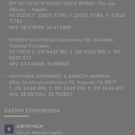
ΕΡΓΟΣΤΑΣΙΟ-ΕΓΚΑΤΑΣΤΑΣΕΙΣ ΘΗΒΑΣ: 72ο χλμ.
Αθηνών - Λαμίας,
ΤΚ 32200 Τ. 22620 71783, T.22620 71784, F. 22620
71782
GPS: 38.379139, 23.474865
ΕΚΘΕΣΗ ΚΑΛΛΙΘΕΑΣ:Πραξιτέλους 65, Καλλιθέα,
Παραλία Τζιτζιφιές,
ΤΚ 17674 Τ. 210 9423 261, T. 210 9423 265, F. 210
9420 077
GPS: 37.943018, 23.686513
ΚΕΝΤΡΙΚΕΣ ΑΠΟΘΗΚΕΣ & ΕΚΘΕΣΗ ΑΧΑΡΝΑΙ:
Οδός Ξενοδοχοϋπαλλήλων 32, Αχαρναί, ΤΚ 13671
Τ. 210 2448 366, T. 210 2448 336, F. 210 2445 887
GPS: 38.097034, 23.753887
ΒΑΣΙΚΗ ΕΠΙΚΟΙΝΩΝΙΑ
ΔΙΕΥΘΥΝΣΗ
12ο χιλ Αθηνών Λαμίας