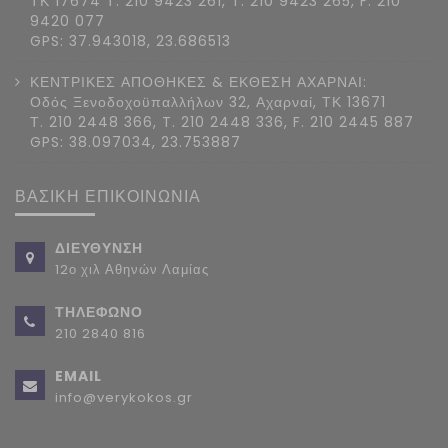
ΤΚ 17674 Τ. 210 9423 261, T. 210 9423 265, F. 210
9420 077
GPS: 37.943018, 23.686513
ΚΕΝΤΡΙΚΕΣ ΑΠΟΘΗΚΕΣ & ΕΚΘΕΣΗ ΑΧΑΡΝΑΙ:
Οδός Ξενοδοχοϋπαλλήλων 32, Αχαρναί, ΤΚ 13671
Τ. 210 2448 366, T. 210 2448 336, F. 210 2445 887
GPS: 38.097034, 23.753887
ΒΑΣΙΚΗ ΕΠΙΚΟΙΝΩΝΙΑ
ΔΙΕΥΘΥΝΣΗ
12ο χιλ Αθηνών Λαμίας
ΤΗΛΕΦΩΝΟ
210 2840 816
EMAIL
info@verykokos.gr