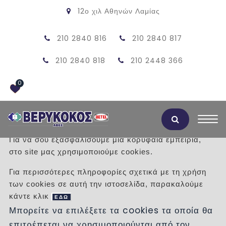
12ο χιλ Αθηνών Λαμίας
210 2840 816
210 2840 817
210 2840 818
210 2448 366
0
Αποδοχή Cookies
Για να σου εξασφαλίσουμε μια κορυφαία εμπειρία,
στο site μας χρησιμοποιούμε cookies.
ΠΛΑΚΕΣ ΠΕΖΟΔΡΟΜΙΟΥ ΑΜΕΑ
Για περισσότερες πληροφορίες σχετικά με τη χρήση
ΠΟΡΕΙΑΣ 40Χ40 ΓΚΡΙ
των cookies σε αυτή την ιστοσελίδα, παρακαλούμε
κάντε κλικ
ΕΔΩ
/
Προϊόντα
/
ΠΛΑΚΕΣ
ΑΜΕΑ
Μπορείτε να επιλέξετε τα cookies τα οποία θα
επιτρέπεται να χρησιμοποιούνται από τον