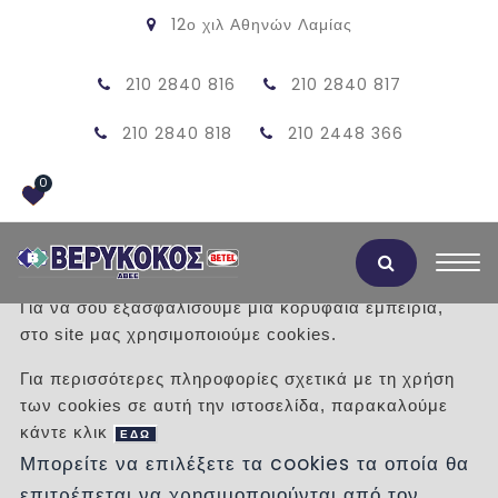
12ο χιλ Αθηνών Λαμίας
210 2840 816
210 2840 817
210 2840 818
210 2448 366
0
Αποδοχή Cookies
Για να σου εξασφαλίσουμε μια κορυφαία εμπειρία,
στο site μας χρησιμοποιούμε cookies.
CARBIS GOLD MAT 60X120
Για περισσότερες πληροφορίες σχετικά με τη χρήση
των cookies σε αυτή την ιστοσελίδα, παρακαλούμε
/
Προϊόντα
/
ΠΛΑΚΑΚΙΑ
ΜΠΑΝΙΟΥ
κάντε κλικ
ΜΑΤ-ΣΑΤΙΝΕ
ΕΔΩ
Μπορείτε να επιλέξετε τα cookies τα οποία θα
επιτρέπεται να χρησιμοποιούνται από τον