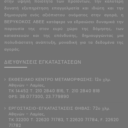
στην υψηλή ποιότητα των προϊόντων, την καλύτερη
δυνατή εξυπηρέτηση επαγγελματία και ιδιώτη και την
δημιουργία ενός αξιόπιστου ονόματος στην αγορά, η
ΒΕΡΥΚΟΚΟΣ ΑΒΕΕ κατάφερε να εδραιώσει δυναμικά την
παρουσία της στον ευρύ χώρο της δόμησης, των
κατασκευών και της επένδυσης, δημιουργώντας μια
πολυδιάστατη ανάπτυξη, μοναδική για τα δεδομένα της
αγοράς.
ΔΙΕΥΘΥΝΣΕΙΣ ΕΓΚΑΤΑΣΤΑΣΕΩΝ
ΕΚΘΕΣΙΑΚΟ ΚΕΝΤΡΟ ΜΕΤΑΜΟΡΦΩΣΗΣ: 12ο χλμ.
Αθηνών - Λαμίας,
ΤΚ 14452 Τ. 210 2840 816, Τ. 210 2840 818
GPS: 38.077300, 23.779890
ΕΡΓΟΣΤΑΣΙΟ-ΕΓΚΑΤΑΣΤΑΣΕΙΣ ΘΗΒΑΣ: 72ο χλμ.
Αθηνών - Λαμίας,
ΤΚ 32200 Τ. 22620 71783, T.22620 71784, F. 22620
71782