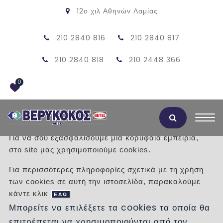
12ο χιλ Αθηνών Λαμίας
210 2840 816
210 2840 817
210 2840 818
210 2448 366
0
Αποδοχή Cookies
Για να σου εξασφαλίσουμε μια κορυφαία εμπειρία,
στο site μας χρησιμοποιούμε cookies.
CONCEPT 60X60
Για περισσότερες πληροφορίες σχετικά με τη χρήση
των cookies σε αυτή την ιστοσελίδα, παρακαλούμε
/
Προϊόντα
/
ΠΛΑΚΑΚΙΑ
ΔΑΠΕΔΟΥ
κάντε κλικ
ΕΣΩΤΕΡΙΚΟΥ ΧΩΡΟΥ
ΤΣΙΜΕΝΤΟΥ
ΕΔΩ
Μπορείτε να επιλέξετε τα cookies τα οποία θα
επιτρέπεται να χρησιμοποιούνται από τον