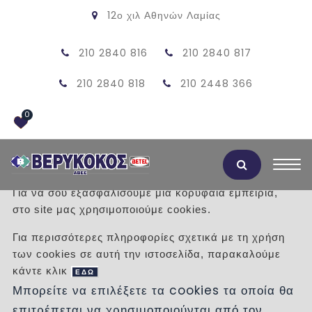
12ο χιλ Αθηνών Λαμίας
210 2840 816
210 2840 817
210 2840 818
210 2448 366
0
Αποδοχή Cookies
Για να σου εξασφαλίσουμε μια κορυφαία εμπειρία,
στο site μας χρησιμοποιούμε cookies.
MINIMAL PERFECTION
Για περισσότερες πληροφορίες σχετικά με τη χρήση
των cookies σε αυτή την ιστοσελίδα, παρακαλούμε
/
Προϊόντα
/
ΝΤΟΥΛΑΠΕΣ
κάντε κλικ
ΕΔΩ
Μπορείτε να επιλέξετε τα cookies τα οποία θα
επιτρέπεται να χρησιμοποιούνται από τον