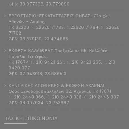
GPS: 38.077300, 23.779890
ΕΡΓΟΣΤΑΣΙΟ-ΕΓΚΑΤΑΣΤΑΣΕΙΣ ΘΗΒΑΣ: 72ο χλμ.
Αθηνών - Λαμίας,
ΤΚ 32200 Τ. 22620 71783, T.22620 71784, F. 22620
71782
GPS: 38.379139, 23.474865
ΕΚΘΕΣΗ ΚΑΛΛΙΘΕΑΣ:Πραξιτέλους 65, Καλλιθέα,
Παραλία Τζιτζιφιές,
ΤΚ 17674 Τ. 210 9423 261, T. 210 9423 265, F. 210
9420 077
GPS: 37.943018, 23.686513
ΚΕΝΤΡΙΚΕΣ ΑΠΟΘΗΚΕΣ & ΕΚΘΕΣΗ ΑΧΑΡΝΑΙ:
Οδός Ξενοδοχοϋπαλλήλων 32, Αχαρναί, ΤΚ 13671
Τ. 210 2448 366, T. 210 2448 336, F. 210 2445 887
GPS: 38.097034, 23.753887
ΒΑΣΙΚΗ ΕΠΙΚΟΙΝΩΝΙΑ