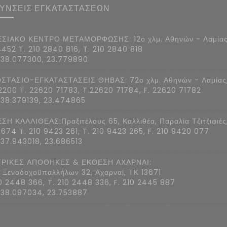
ΘΥΝΣΕΙΣ ΕΓΚΑΤΑΣΤΑΣΕΩΝ
ΣΙΑΚΟ ΚΕΝΤΡΟ ΜΕΤΑΜΟΡΦΩΣΗΣ: 12ο χλμ. Αθηνών - Λαμίας
4452 Τ. 210 2840 816, Τ. 210 2840 818
 38.077300, 23.779890
ΣΤΑΣΙΟ-ΕΓΚΑΤΑΣΤΑΣΕΙΣ ΘΗΒΑΣ: 72ο χλμ. Αθηνών - Λαμίας
2200 Τ. 22620 71783, T.22620 71784, F. 22620 71782
 38.379139, 23.474865
ΣΗ ΚΑΛΛΙΘΕΑΣ:Πραξιτέλους 65, Καλλιθέα, Παραλία Τζιτζιφιές
7674 Τ. 210 9423 261, T. 210 9423 265, F. 210 9420 077
 37.943018, 23.686513
ΡΙΚΕΣ ΑΠΟΘΗΚΕΣ & ΕΚΘΕΣΗ ΑΧΑΡΝΑΙ:
 Ξενοδοχοϋπαλλήλων 32, Αχαρναί, ΤΚ 13671
10 2448 366, T. 210 2448 336, F. 210 2445 887
 38.097034, 23.753887