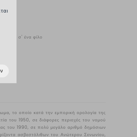
%
εται
kg/cm^2
Στείλ το σ' ένα φίλο
ων
ρωμα, το οποίο κατά την εμπορική ορολογία της
τία του 1950, σε διάφορες περιοχές του νομού
ετίας του 1990, σε πολύ μεγάλο αριθμό δημόσιων
ορίζοντα ασβεστόλιθων του Ανώτερου Σενωνίου,