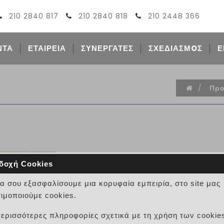
210 2840 817
210 2840 818
210 2448 366
ΝΤΑ
ΕΤΑΙΡΕΙΑ
ΣΥΝΕΡΓΑΤΕΣ
ΣΧΕΔΙΑΣΜOΣ
Ε
/
Προ
δοχή Cookies
ΜΑΡΜΑΡΟ ΜΠΕΖ ΙΩΑΝΝΙΝ
να σου εξασφαλίσουμε μια κορυφαία εμπειρία, στο site μας
ΚΩΔΙΚΟΣ:
ιμοποιούμε cookies.
ΜΑΡΜΑΡΟ ΜΠΕΖ ΙΩΑΝΝΙΝΩΝ
περισσότερες πληροφορίες σχετικά με τη χρήση των cookie
Φαινόμενο Ειδικό Βάρος:
2,606 kg/m^2