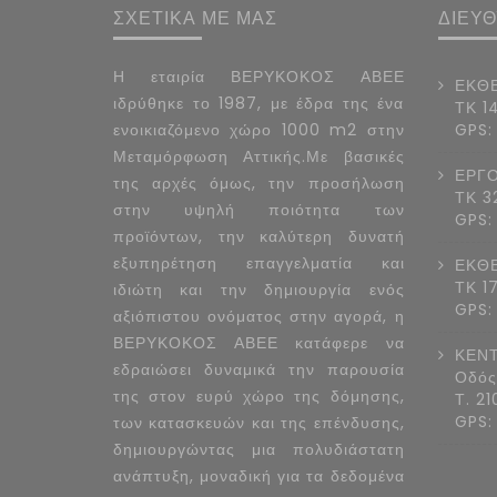
ΣΧΕΤΙΚΑ ΜΕ ΜΑΣ
ΔΙΕΥ
Η εταιρία ΒΕΡΥΚΟΚΟΣ ΑΒΕΕ
ΕΚΘΕ
ιδρύθηκε το 1987, με έδρα της ένα
ΤΚ 1
ενοικιαζόμενο χώρο 1000 m2 στην
GPS:
Μεταμόρφωση Αττικής.Με βασικές
ΕΡΓΟ
της αρχές όμως, την προσήλωση
ΤΚ 3
στην υψηλή ποιότητα των
GPS:
προϊόντων, την καλύτερη δυνατή
εξυπηρέτηση επαγγελματία και
ΕΚΘΕ
ΤΚ 1
ιδιώτη και την δημιουργία ενός
GPS:
αξιόπιστου ονόματος στην αγορά, η
ΒΕΡΥΚΟΚΟΣ ΑΒΕΕ κατάφερε να
ΚΕΝΤ
εδραιώσει δυναμικά την παρουσία
Οδός
της στον ευρύ χώρο της δόμησης,
Τ. 2
GPS:
των κατασκευών και της επένδυσης,
δημιουργώντας μια πολυδιάστατη
ανάπτυξη, μοναδική για τα δεδομένα