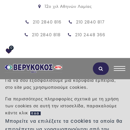
12ο χιλ Αθηνών Λαμίας
210 2840 816
210 2840 817
210 2840 818
210 2448 366
0
Αποδοχή Cookies
Για να σου εξασφαλίσουμε μια κορυφαία εμπειρία,
στο site μας χρησιμοποιούμε cookies.
ΜΑΡΜΑΡΟ ΜΠΕΖ ΔΙΔΥΜΩΝ
Για περισσότερες πληροφορίες σχετικά με τη χρήση
των cookies σε αυτή την ιστοσελίδα, παρακαλούμε
/
Προϊόντα
/
ΜΑΡΜΑΡΑ
ΜΑΡΜΑΡΑ
κάντε κλικ
ΜΠΕΖ
ΕΔΩ
Μπορείτε να επιλέξετε τα cookies τα οποία θα
επιτρέπεται να χρησιμοποιούνται από τον