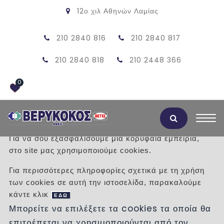
12ο χιλ Αθηνών Λαμίας
210 2840 816
210 2840 817
210 2840 818
210 2448 366
0
Αποδοχή Cookies
Για να σου εξασφαλίσουμε μια κορυφαία εμπειρία,
στο site μας χρησιμοποιούμε cookies.
INSPIRA 60.5X39X13.8 ROCA
Για περισσότερες πληροφορίες σχετικά με τη χρήση
των cookies σε αυτή την ιστοσελίδα, παρακαλούμε
/
Προϊόντα
/
ΕΙΔΗ ΥΓΙΕΙΝΗΣ
ΝΙΠΤΗΡΕΣ
κάντε κλικ
ΥΠΟΚΑΘΗΜΕΝΟΙ
ΕΔΩ
Μπορείτε να επιλέξετε τα cookies τα οποία θα
επιτρέπεται να χρησιμοποιούνται από τον