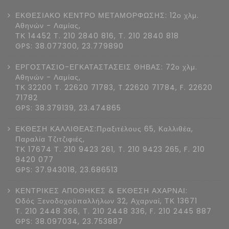
ΕΚΘΕΣΙΑΚΟ ΚΕΝΤΡΟ ΜΕΤΑΜΟΡΦΩΣΗΣ: 12ο χλμ.
Αθηνών - Λαμίας,
ΤΚ 14452 Τ. 210 2840 816, Τ. 210 2840 818
GPS: 38.077300, 23.779890
ΕΡΓΟΣΤΑΣΙΟ-ΕΓΚΑΤΑΣΤΑΣΕΙΣ ΘΗΒΑΣ: 72ο χλμ.
Αθηνών - Λαμίας,
ΤΚ 32200 Τ. 22620 71783, T.22620 71784, F. 22620
71782
GPS: 38.379139, 23.474865
ΕΚΘΕΣΗ ΚΑΛΛΙΘΕΑΣ:Πραξιτέλους 65, Καλλιθέα,
Παραλία Τζιτζιφιές,
ΤΚ 17674 Τ. 210 9423 261, T. 210 9423 265, F. 210
9420 077
GPS: 37.943018, 23.686513
ΚΕΝΤΡΙΚΕΣ ΑΠΟΘΗΚΕΣ & ΕΚΘΕΣΗ ΑΧΑΡΝΑΙ:
Οδός Ξενοδοχοϋπαλλήλων 32, Αχαρναί, ΤΚ 13671
Τ. 210 2448 366, T. 210 2448 336, F. 210 2445 887
GPS: 38.097034, 23.753887