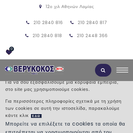
12ο χιλ Αθηνών Λαμίας
210 2840 816
210 2840 817
210 2840 818
210 2448 366
0
Αποδοχή Cookies
Για να σου εξασφαλίσουμε μια κορυφαία εμπειρία,
στο site μας χρησιμοποιούμε cookies.
INSPIRA 49.5X39X13.8 ROCA
Για περισσότερες πληροφορίες σχετικά με τη χρήση
των cookies σε αυτή την ιστοσελίδα, παρακαλούμε
/
Προϊόντα
/
ΕΙΔΗ ΥΓΙΕΙΝΗΣ
ΝΙΠΤΗΡΕΣ
κάντε κλικ
ΥΠΟΚΑΘΗΜΕΝΟΙ
ΕΔΩ
Μπορείτε να επιλέξετε τα cookies τα οποία θα
επιτρέπεται να χρησιμοποιούνται από τον