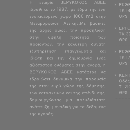
Η εταιρία ΒΕΡΥΚΟΚΟΣ ΑΒΕΕ
ΕΚΘΕ
ιδρύθηκε το 1987, με έδρα της ένα
ΤΚ 1
ενοικιαζόμενο χώρο 1000 m2 στην
GPS:
Μεταμόρφωση Αττικής.Με βασικές
ΕΡΓΟ
της αρχές όμως, την προσήλωση
ΤΚ 3
στην υψηλή ποιότητα των
GPS:
προϊόντων, την καλύτερη δυνατή
εξυπηρέτηση επαγγελματία και
ΕΚΘΕ
ΤΚ 1
ιδιώτη και την δημιουργία ενός
GPS:
αξιόπιστου ονόματος στην αγορά, η
ΒΕΡΥΚΟΚΟΣ ΑΒΕΕ κατάφερε να
ΚΕΝΤ
εδραιώσει δυναμικά την παρουσία
Οδός
της στον ευρύ χώρο της δόμησης,
Τ. 2
GPS:
των κατασκευών και της επένδυσης,
δημιουργώντας μια πολυδιάστατη
ανάπτυξη, μοναδική για τα δεδομένα
της αγοράς.