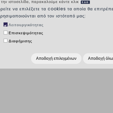
 την ιστοσελίδα, παρακαλούμε κάντε κλικ
ΚΩΔΙΚΟΣ:
ΕΔΩ
ρείτε να επιλέξετε τα cookies τα οποία θα επιτρέπ
χρησιμοποιούνται από τον ιστότοπό μας:
Λειτουργικότητας
Προσθήκη στα αγαπημένα
Επισκεψιμότητας
Διαφήμισης
Κοινοποίησέ το :
Αποδοχή επιλεγμένων
Αποδοχή όλ