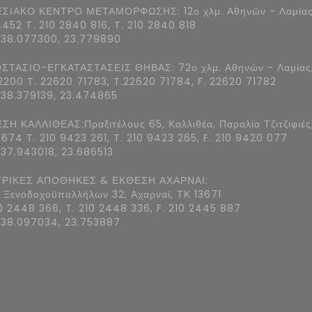
ΣΙΑΚΟ ΚΕΝΤΡΟ ΜΕΤΑΜΟΡΦΩΣΗΣ: 12ο χλμ. Αθηνών - Λαμίας
4452 Τ. 210 2840 816, Τ. 210 2840 818
 38.077300, 23.779890
ΣΤΑΣΙΟ-ΕΓΚΑΤΑΣΤΑΣΕΙΣ ΘΗΒΑΣ: 72ο χλμ. Αθηνών - Λαμίας
2200 Τ. 22620 71783, T.22620 71784, F. 22620 71782
 38.379139, 23.474865
ΣΗ ΚΑΛΛΙΘΕΑΣ:Πραξιτέλους 65, Καλλιθέα, Παραλία Τζιτζιφιές
7674 Τ. 210 9423 261, T. 210 9423 265, F. 210 9420 077
 37.943018, 23.686513
ΡΙΚΕΣ ΑΠΟΘΗΚΕΣ & ΕΚΘΕΣΗ ΑΧΑΡΝΑΙ:
 Ξενοδοχοϋπαλλήλων 32, Αχαρναί, ΤΚ 13671
10 2448 366, T. 210 2448 336, F. 210 2445 887
 38.097034, 23.753887