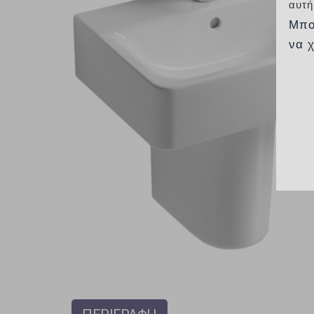
αυτή
Μπο
να 