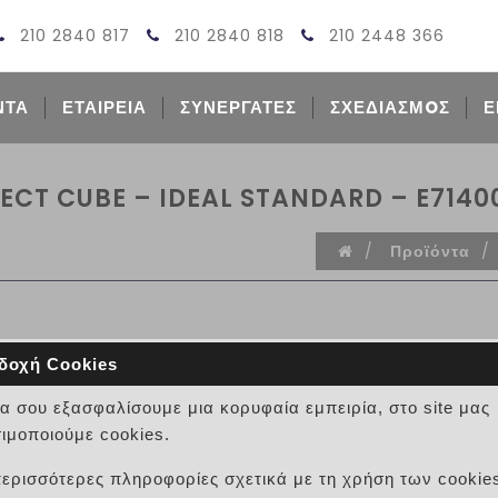
210 2840 817
210 2840 818
210 2448 366
ΝΤΑ
ΕΤΑΙΡΕΙΑ
ΣΥΝΕΡΓΑΤΕΣ
ΣΧΕΔΙΑΣΜOΣ
Ε
ECT CUBE – IDEAL STANDARD – E7140
/
Προϊόντα
/
δοχή Cookies
να σου εξασφαλίσουμε μια κορυφαία εμπειρία, στο site μας
ΝΙΠΤΗΡΕΣ ΕΠΙΤΟΙΧΟΙ – CO
ιμοποιούμε cookies.
STANDARD – E714001
περισσότερες πληροφορίες σχετικά με τη χρήση των cookie