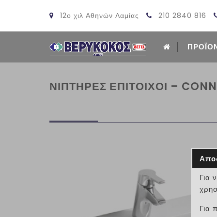
12ο χιλ Αθηνών Λαμίας
210 2840 816
ΠΡΟΪΟ
ΝΙΠΤΗΡΕΣ ΕΠΙΤΟΙΧΟΙ – CONN
Απο
Για 
χρησ
Για 