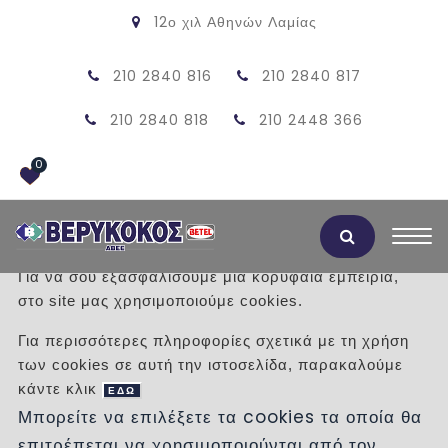
12ο χιλ Αθηνών Λαμίας
210 2840 816
210 2840 817
210 2840 818
210 2448 366
0
Αποδοχή Cookies
Για να σου εξασφαλίσουμε μια κορυφαία εμπειρία,
στο site μας χρησιμοποιούμε cookies.
KAZANAKI SIGMA 109.791.00.1
Για περισσότερες πληροφορίες σχετικά με τη χρήση
GEBERIT
των cookies σε αυτή την ιστοσελίδα, παρακαλούμε
κάντε κλικ
ΕΔΩ
/
Προϊόντα
/
ΕΙΔΗ ΥΓΙΕΙΝΗΣ
Μπορείτε να επιλέξετε τα cookies τα οποία θα
ΚΑΖΑΝΑΚΙΑ
ΕΝΤΟΙΧΙΖΟΜΕΝΑ - ΠΛΑΚΕΤΕΣ
επιτρέπεται να χρησιμοποιούνται από τον