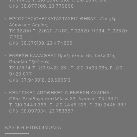
ΤΚ 14452 Τ. 210 2840 816, Τ. 210 2840 818
GPS: 38.077300, 23.779890
ΕΡΓΟΣΤΑΣΙΟ-ΕΓΚΑΤΑΣΤΑΣΕΙΣ ΘΗΒΑΣ: 72ο χλμ.
Αθηνών - Λαμίας,
ΤΚ 32200 Τ. 22620 71783, T.22620 71784, F. 22620
71782
GPS: 38.379139, 23.474865
ΕΚΘΕΣΗ ΚΑΛΛΙΘΕΑΣ:Πραξιτέλους 65, Καλλιθέα,
Παραλία Τζιτζιφιές,
ΤΚ 17674 Τ. 210 9423 261, T. 210 9423 265, F. 210
9420 077
GPS: 37.943018, 23.686513
ΚΕΝΤΡΙΚΕΣ ΑΠΟΘΗΚΕΣ & ΕΚΘΕΣΗ ΑΧΑΡΝΑΙ:
Οδός Ξενοδοχοϋπαλλήλων 32, Αχαρναί, ΤΚ 13671
Τ. 210 2448 366, T. 210 2448 336, F. 210 2445 887
GPS: 38.097034, 23.753887
ΒΑΣΙΚΗ ΕΠΙΚΟΙΝΩΝΙΑ