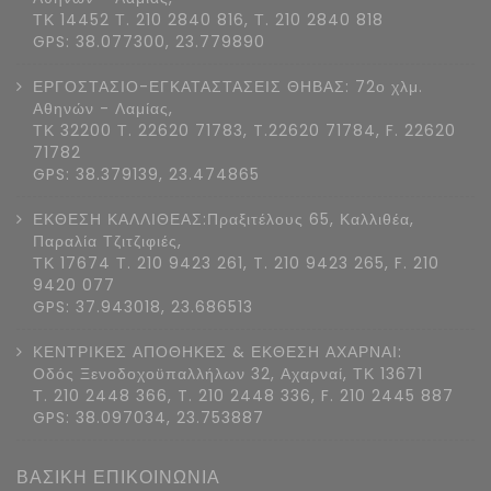
ΤΚ 14452 Τ. 210 2840 816, Τ. 210 2840 818
GPS: 38.077300, 23.779890
ΕΡΓΟΣΤΑΣΙΟ-ΕΓΚΑΤΑΣΤΑΣΕΙΣ ΘΗΒΑΣ: 72ο χλμ.
Αθηνών - Λαμίας,
ΤΚ 32200 Τ. 22620 71783, T.22620 71784, F. 22620
71782
GPS: 38.379139, 23.474865
ΕΚΘΕΣΗ ΚΑΛΛΙΘΕΑΣ:Πραξιτέλους 65, Καλλιθέα,
Παραλία Τζιτζιφιές,
ΤΚ 17674 Τ. 210 9423 261, T. 210 9423 265, F. 210
9420 077
GPS: 37.943018, 23.686513
ΚΕΝΤΡΙΚΕΣ ΑΠΟΘΗΚΕΣ & ΕΚΘΕΣΗ ΑΧΑΡΝΑΙ:
Οδός Ξενοδοχοϋπαλλήλων 32, Αχαρναί, ΤΚ 13671
Τ. 210 2448 366, T. 210 2448 336, F. 210 2445 887
GPS: 38.097034, 23.753887
ΒΑΣΙΚΗ ΕΠΙΚΟΙΝΩΝΙΑ