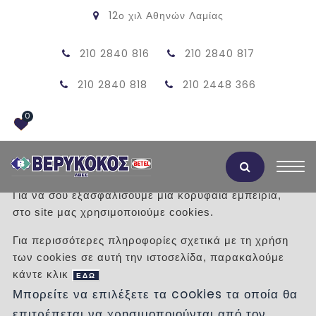
12ο χιλ Αθηνών Λαμίας
210 2840 816
210 2840 817
210 2840 818
210 2448 366
0
Αποδοχή Cookies
Για να σου εξασφαλίσουμε μια κορυφαία εμπειρία,
στο site μας χρησιμοποιούμε cookies.
KAZANAKI OMEGA 109.043.00.1
Για περισσότερες πληροφορίες σχετικά με τη χρήση
GEBERIT
των cookies σε αυτή την ιστοσελίδα, παρακαλούμε
κάντε κλικ
ΕΔΩ
/
Προϊόντα
/
ΕΙΔΗ ΥΓΙΕΙΝΗΣ
Μπορείτε να επιλέξετε τα cookies τα οποία θα
ΚΑΖΑΝΑΚΙΑ
ΕΝΤΟΙΧΙΖΟΜΕΝΑ - ΠΛΑΚΕΤΕΣ
επιτρέπεται να χρησιμοποιούνται από τον