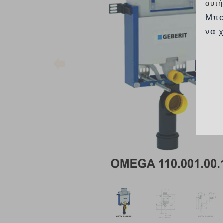
αυτή
Μπο
να 