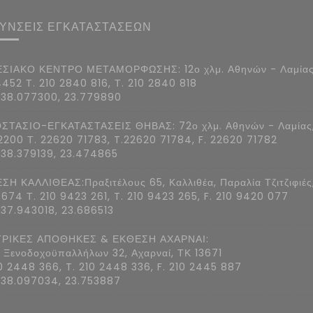
ΘΥΝΣΕΙΣ ΕΓΚΑΤΑΣΤΑΣΕΩΝ
ΣΙΑΚΟ ΚΕΝΤΡΟ ΜΕΤΑΜΟΡΦΩΣΗΣ: 12ο χλμ. Αθηνών - Λαμίας
4452 Τ. 210 2840 816, Τ. 210 2840 818
 38.077300, 23.779890
ΣΤΑΣΙΟ-ΕΓΚΑΤΑΣΤΑΣΕΙΣ ΘΗΒΑΣ: 72ο χλμ. Αθηνών - Λαμίας
2200 Τ. 22620 71783, T.22620 71784, F. 22620 71782
 38.379139, 23.474865
ΣΗ ΚΑΛΛΙΘΕΑΣ:Πραξιτέλους 65, Καλλιθέα, Παραλία Τζιτζιφιές
7674 Τ. 210 9423 261, T. 210 9423 265, F. 210 9420 077
 37.943018, 23.686513
ΡΙΚΕΣ ΑΠΟΘΗΚΕΣ & ΕΚΘΕΣΗ ΑΧΑΡΝΑΙ:
 Ξενοδοχοϋπαλλήλων 32, Αχαρναί, ΤΚ 13671
10 2448 366, T. 210 2448 336, F. 210 2445 887
 38.097034, 23.753887