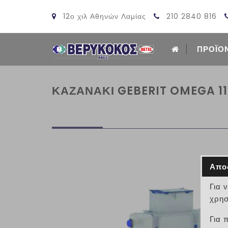
12ο χιλ Αθηνών Λαμίας
210 2840 816
ΠΡΟΪΟ
ΚΑΖΑΝΑΚΙ GEBERIT OMEGA 110
Απο
Για 
χρησ
Για 