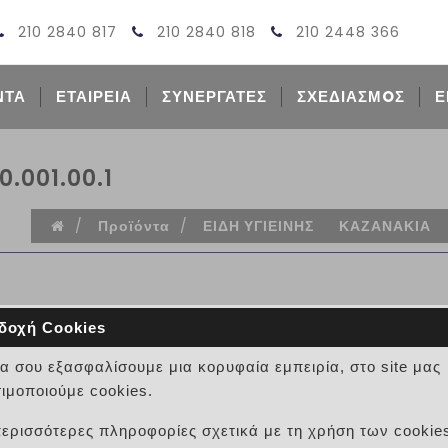
210 2840 817
210 2840 818
210 2448 366
ΝΤΑ
ΕΤΑΙΡΕΙΑ
ΣΥΝΕΡΓΑΤΕΣ
ΣΧΕΔΙΑΣΜOΣ
Ε
.001.00.1
/
Προϊόντα
/
ΕΙΔΗ ΥΓΙΕΙΝΗΣ
ΚΑΖΑΝΑΚΙΑ
δοχή Cookies
να σου εξασφαλίσουμε μια κορυφαία εμπειρία, στο site μας
ΚΑΖΑΝΑΚΙ GEBERIT OMEGA 
ιμοποιούμε cookies.
ΚΩΔΙΚΟΣ:
περισσότερες πληροφορίες σχετικά με τη χρήση των cookie