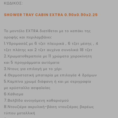
ΚΩΔΙΚΟΣ:
SHOWER ΤRAY CABIN EXTRA 0.90x0.90x2.25
Το μοντέλο EXTRA διατίθεται με το καπάκι της
οροφής και περιλαμβάνει:
1.Υδρομασάζ με 6 τζετ πλευρικά , 6 τζετ μέσης , 4
τζετ πλάτης και 2 τζετ αυχένα συνολικά 18 τζετ
2.Χρωματοθεραπεία με 11 χρώματα χειροκίνητη
και 5 προγράμματα αυτόματα
3.Ντους για επιλογή με το χέρι
4.Θερμοστατική μπαταρία με επιλογέα 4 δρόμων
5.Καμπίνα χρωμέ διάφανη ή και με σεριγραφία
με κρύσταλλο ασφαλείας
6.Κάθισμα
7.Βαλβίδα ανοιγόμενη καθαρισμού
8.Ντουζιέρα ακρυλική-βάση ντουζιέρας βαρέως
τύπου μεταλλική