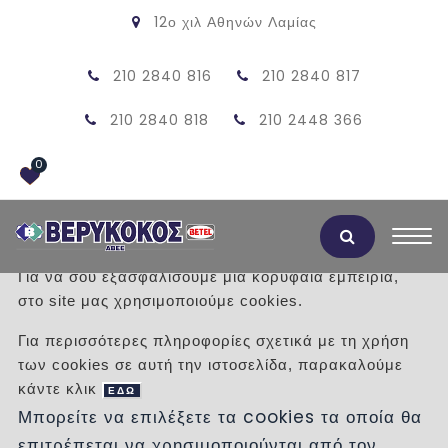
12ο χιλ Αθηνών Λαμίας
210 2840 816
210 2840 817
210 2840 818
210 2448 366
0
Αποδοχή Cookies
Για να σου εξασφαλίσουμε μια κορυφαία εμπειρία,
στο site μας χρησιμοποιούμε cookies.
SHOWER TRAY CABIN EXTRA
Για περισσότερες πληροφορίες σχετικά με τη χρήση
0.90X0.90X2.25
των cookies σε αυτή την ιστοσελίδα, παρακαλούμε
κάντε κλικ
ΕΔΩ
/
Προϊόντα
/
ΕΙΔΗ ΥΓΙΕΙΝΗΣ
ΚΑΜΠΙΝΕΣ
Μπορείτε να επιλέξετε τα cookies τα οποία θα
ΥΔΡΟΜΑΣΑΖ
επιτρέπεται να χρησιμοποιούνται από τον