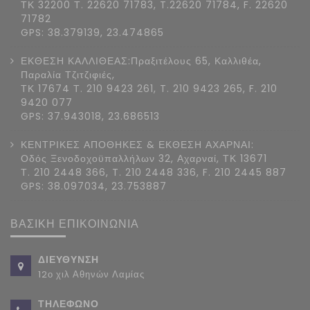
ΤΚ 32200 Τ. 22620 71783, T.22620 71784, F. 22620
71782
GPS: 38.379139, 23.474865
ΕΚΘΕΣΗ ΚΑΛΛΙΘΕΑΣ:Πραξιτέλους 65, Καλλιθέα,
Παραλία Τζιτζιφιές,
ΤΚ 17674 Τ. 210 9423 261, T. 210 9423 265, F. 210
9420 077
GPS: 37.943018, 23.686513
ΚΕΝΤΡΙΚΕΣ ΑΠΟΘΗΚΕΣ & ΕΚΘΕΣΗ ΑΧΑΡΝΑΙ:
Οδός Ξενοδοχοϋπαλλήλων 32, Αχαρναί, ΤΚ 13671
Τ. 210 2448 366, T. 210 2448 336, F. 210 2445 887
GPS: 38.097034, 23.753887
ΒΑΣΙΚΗ ΕΠΙΚΟΙΝΩΝΙΑ
ΔΙΕΥΘΥΝΣΗ
12ο χιλ Αθηνών Λαμίας
ΤΗΛΕΦΩΝΟ