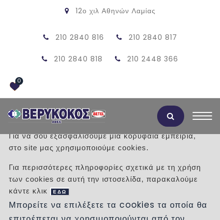
12ο χιλ Αθηνών Λαμίας
210 2840 816
210 2840 817
210 2840 818
210 2448 366
0
Αποδοχή Cookies
Για να σου εξασφαλίσουμε μια κορυφαία εμπειρία,
στο site μας χρησιμοποιούμε cookies.
ΕΠΙΠΛΟ ΜΠΑΝΙΟΥ EMILY I
Για περισσότερες πληροφορίες σχετικά με τη χρήση
ΣΑΒΒΟΠΟΥΛΟΣ
των cookies σε αυτή την ιστοσελίδα, παρακαλούμε
κάντε κλικ
ΕΔΩ
/
Προϊόντα
/
ΕΙΔΗ ΥΓΙΕΙΝΗΣ
Μπορείτε να επιλέξετε τα cookies τα οποία θα
ΕΠΙΠΛΑ ΜΠΑΝΙΟΥ
επιτρέπεται να χρησιμοποιούνται από τον